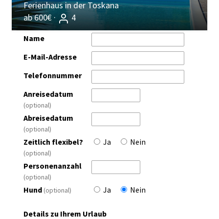
Ferienhaus in der Toskana
ab 600€ ·
4
Name
E-Mail-Adresse
Telefonnummer
Anreisedatum
(optional)
Abreisedatum
(optional)
Zeitlich flexibel?
Ja
Nein
(optional)
Personenanzahl
(optional)
Hund
Ja
Nein
(optional)
Details zu Ihrem Urlaub