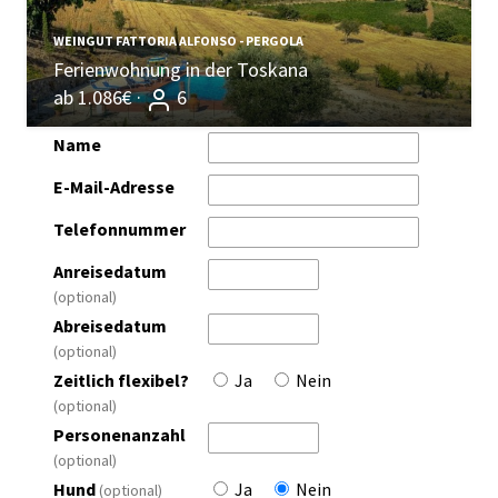
WEINGUT FATTORIA ALFONSO - PERGOLA
Ferienwohnung in der Toskana
ab 1.086€ ·
6
Name
E-Mail-Adresse
Telefonnummer
Anreisedatum
(optional)
Abreisedatum
(optional)
Zeitlich flexibel?
Ja
Nein
(optional)
Personenanzahl
(optional)
Hund
Ja
Nein
(optional)