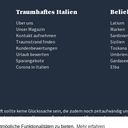
Traumhaftes Italien
Belie
Über uns
Latium
Unser Magazin
Marken
Kontakt aufnehmen
Sardinie
Traumstrand finden
Sizilien
Kundenbewertungen
Toskana
Urlaub bewerten
Umbrien
Sparangebote
Gardase
Corona in Italien
Elba
ft sollte keine Glückssache sein, die zudem noch zeitaufwändig un
nd präsentieren Ihnen nur Ferienhäuser und Ferienwohnungen, die 
umurlaub in Italien erleben können.
mögliche Funktionalitäten zu bieten.
Mehr erfahren