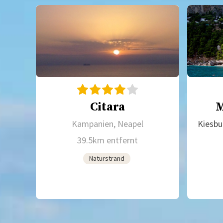
Citara
M
Kampanien, Neapel
Kiesbu
39.5km entfernt
Naturstrand