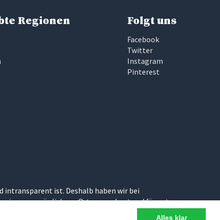
bte Regionen
Folgt uns
Facebook
Twitter
n
Instagram
Pinterest
e
d intransparent ist. Deshalb haben wir bei
wir uns persönlich vor Ort angeschaut und für gut
Alles klar