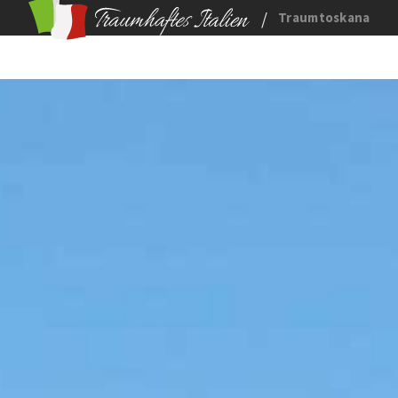
/
Traumtoskana