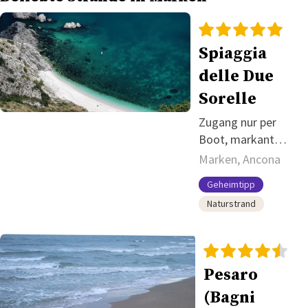
Spiaggia
delle Due
Sorelle
Zugang nur per
Boot, markant
durch die zwei
Marken, Ancona
Felsnadeln.
Geheimtipp
Naturstrand
Pesaro
(Bagni