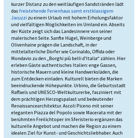
kurzer Distanz zu den weitläufigen Sandstränden lädt
das
freistehende Ferienhaus samt erstklassigem
Jacuzzi
zu einem Urlaub mit hohem Erholungsfaktor
und vielfältigen Möglichkeiten im Umland ein. Abseits
der Küste zeigt sich das Landesinnere von seiner
malerischen Seite. Sanfte Hügel, Weinberge und
Olivenhaine prägen die Landschaft, in der
mittelalterliche Dörfer wie Corinaldo, Offida oder
Mondavio zu den „Borghi più belli d’Italia“ zählen. Hier
erleben Gäste authentisches Italien: enge Gassen,
historische Mauern und kleine Handwerksläden, die
zum Entdecken einladen. Kulturell bieten die Marken
beeindruckende Höhepunkte. Urbino, die Geburtsstadt
Raffaels und UNESCO-Weltkulturerbe, fasziniert mit
dem prächtigen Herzogspalast und bedeutender
Renaissancearchitektur. Ascoli Piceno mit seiner
eleganten Piazza del Popolo sowie Macerata mit der
berühmten Freilichtoper im Sferisterio ergänzen das
kulturelle Angebot und machen die Region zu einem
idealen Ziel für Kunst- und Geschichtsliebhaber. Auch