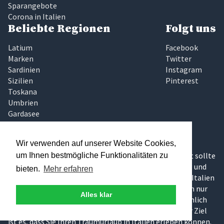
Sparangebote
Corona in Italien
Beliebte Regionen
Folgt uns
Latium
Facebook
Marken
Twitter
Sardinien
Instagram
Sizilien
Pinterest
Toskana
Umbrien
Gardasee
Elba
Traumhaftes Italien
Wir verwenden auf unserer Website Cookies,
Wir glauben, das Finden der richtigen Ferienunterkunft sollte
um Ihnen bestmögliche Funktionalitäten zu
keine Glückssache sein, die zudem noch zeitaufwändig und
bieten.
Mehr erfahren
intransparent ist. Deshalb haben wir bei Traumhaftes Italien
uns um diesen Teil gekümmert und präsentieren Ihnen nur
Alles klar
Ferienhäuser und Ferienwohnungen, die wir uns persönlich
vor Ort angeschaut und für gut bewertet haben. Unser Ziel
ist es, dass Sie Ihren Traumurlaub in Italien erleben können.