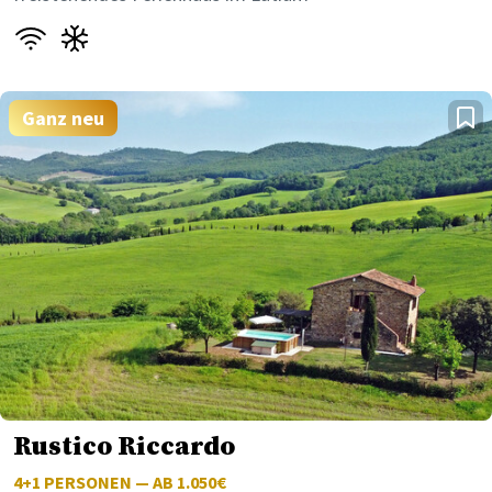
Ganz neu
Rustico Riccardo
4+1
PERSONEN — AB 1.050€