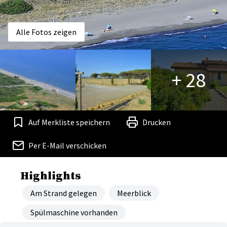
Alle Fotos zeigen
+ 28
Auf Merkliste speichern
Drucken
Per E-Mail verschicken
Highlights
Am Strand gelegen
Meerblick
Spülmaschine vorhanden