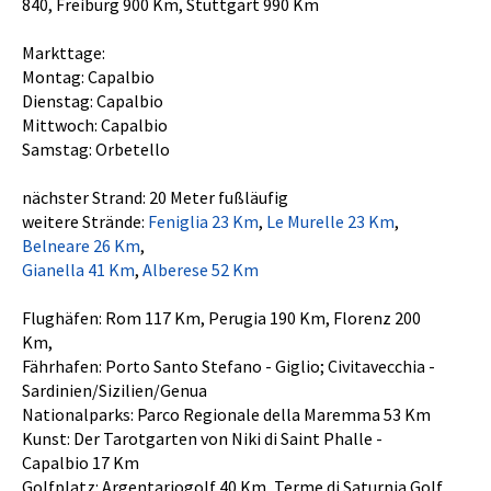
840, Freiburg 900 Km, Stuttgart 990 Km
Markttage:
Montag: Capalbio
Dienstag: Capalbio
Mittwoch: Capalbio
Samstag: Orbetello
nächster Strand: 20 Meter fußläufig
weitere Strände:
Feniglia 23 Km
,
Le Murelle 23 Km
,
Belneare 26 Km
,
Gianella 41 Km
,
Alberese 52 Km
Flughäfen: Rom 117 Km, Perugia 190 Km, Florenz 200
Km,
Fährhafen: Porto Santo Stefano - Giglio; Civitavecchia -
Sardinien/Sizilien/Genua
Nationalparks: Parco Regionale della Maremma 53 Km
Kunst: Der Tarotgarten von Niki di Saint Phalle -
Capalbio 17 Km
Golfplatz: Argentariogolf 40 Km, Terme di Saturnia Golf