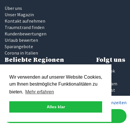
Über uns
Unser Magazin
Kontakt aufnehmen
Traumstrand finden
Kundenbewertungen
Urlaub bewerten
Sparangebote
Corona in Italien
Beliebte Regionen
Folgt uns
Latium
Facebook
Marken
Twitter
Wir verwenden auf unserer Website Cookies,
Sardinien
Instagram
um Ihnen bestmögliche Funktionalitäten zu
Sizilien
Pinterest
bieten.
Mehr erfahren
Toskana
Pro Woche ab
1.705€
Preise & Saisonzeiten
Umbrien
Alles klar
Gardasee
Elba
Jetzt anfragen
Traumhaftes Italien