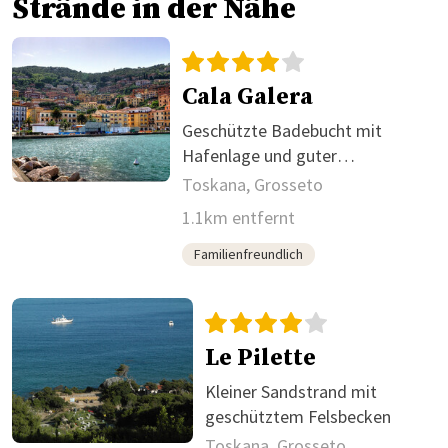
Strände in der Nähe
Cala Galera
Geschützte Badebucht mit
Hafenlage und guter
Infrastruktur
Toskana, Grosseto
1.1km entfernt
Familienfreundlich
Le Pilette
Kleiner Sandstrand mit
geschütztem Felsbecken
Toskana, Grosseto