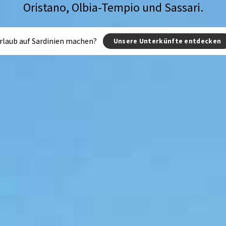
Oristano, Olbia-Tempio und Sassari.
rlaub auf Sardinien machen?
Unsere Unterkünfte entdecken