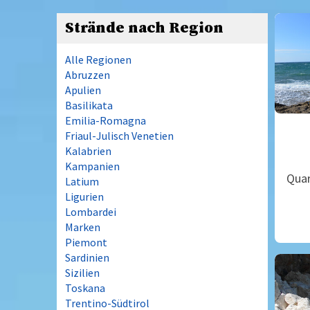
Strände nach Region
Alle Regionen
Abruzzen
Apulien
Basilikata
Emilia-Romagna
Friaul-Julisch Venetien
Kalabrien
Kampanien
Quar
Latium
Ligurien
Lombardei
Marken
Piemont
Sardinien
Sizilien
Toskana
Trentino-Südtirol