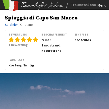
/
Traumtoskana
Menü
Spiaggia di Capo San Marco
Sardinien
, Oristano
BEWERTUNG
BESCHAFFENHEIT
EINTRITT
feiner
Kostenlos
1 Bewertung
Sandstrand,
Naturstrand
PARKPLATZ
Kostenpflichtig