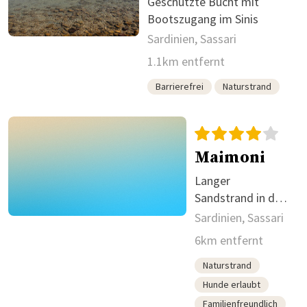
Geschützte Bucht mit
Bootszugang im Sinis
Sardinien, Sassari
1.1km entfernt
Barrierefrei
Naturstrand
Maimoni
Langer
Sandstrand in der
Sinis-Halbinsel mit
Sardinien, Sassari
Parkzugang.
6km entfernt
Naturstrand
Hunde erlaubt
Familienfreundlich