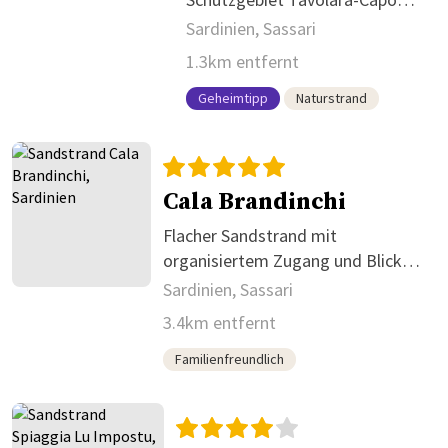
Coda Cavallo
Sardinien, Sassari
1.3km entfernt
Geheimtipp
Naturstrand
Cala Brandinchi
Flacher Sandstrand mit
organisiertem Zugang und Blick
auf Tavolara
Sardinien, Sassari
3.4km entfernt
Familienfreundlich