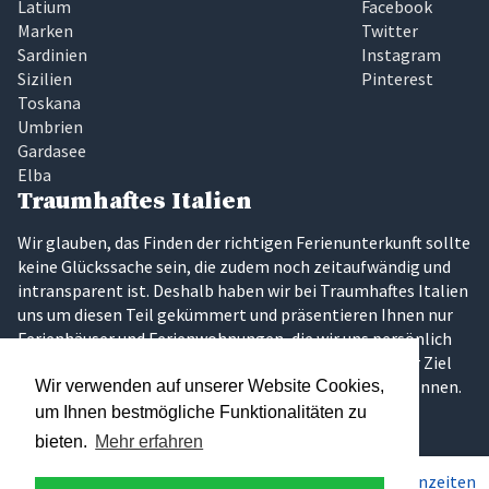
Latium
Facebook
Marken
Twitter
Sardinien
Instagram
Sizilien
Pinterest
Toskana
Umbrien
Gardasee
Elba
Traumhaftes Italien
Wir glauben, das Finden der richtigen Ferienunterkunft sollte
keine Glückssache sein, die zudem noch zeitaufwändig und
intransparent ist. Deshalb haben wir bei Traumhaftes Italien
uns um diesen Teil gekümmert und präsentieren Ihnen nur
Ferienhäuser und Ferienwohnungen, die wir uns persönlich
vor Ort angeschaut und für gut bewertet haben. Unser Ziel
ist es, dass Sie Ihren Traumurlaub in Italien erleben können.
Wir verwenden auf unserer Website Cookies,
um Ihnen bestmögliche Funktionalitäten zu
bieten.
Mehr erfahren
Pro Woche ab
378€
Preise & Saisonzeiten