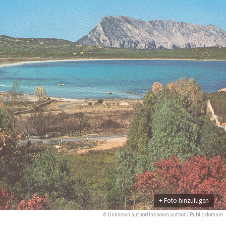
+ Foto hinzufügen
©
Unknown authorUnknown author
/ Public domain