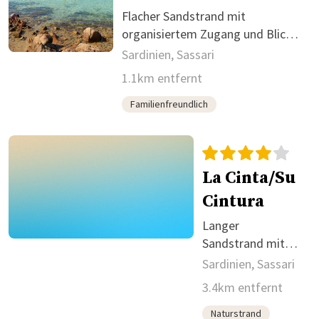
Flacher Sandstrand mit
organisiertem Zugang und Blick
auf Tavolara
Sardinien, Sassari
1.1km entfernt
Familienfreundlich
La Cinta/Su
Cintura
Langer
Sandstrand mit
guter
Sardinien, Sassari
Infrastruktur bei
3.4km entfernt
San Teodoro
Naturstrand