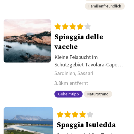
Familienfreundlich
Spiaggia delle
vacche
Kleine Felsbucht im
Schutzgebiet Tavolara-Capo
Coda Cavallo
Sardinien, Sassari
3.8km entfernt
Geheimtipp
Naturstrand
Spaggia Isuledda