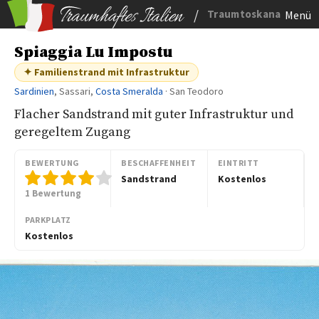
/
Traumtoskana
Menü
Spiaggia Lu Impostu
✦ Familienstrand mit Infrastruktur
Sardinien
, Sassari,
Costa Smeralda
· San Teodoro
Flacher Sandstrand mit guter Infrastruktur und
geregeltem Zugang
BEWERTUNG
BESCHAFFENHEIT
EINTRITT
Sandstrand
Kostenlos
1 Bewertung
PARKPLATZ
Kostenlos