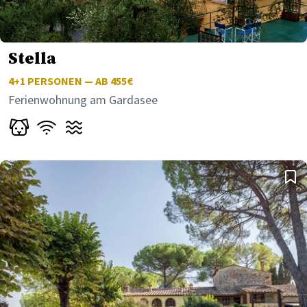
Stella
4+1
PERSONEN — AB 455€
Ferienwohnung am Gardasee