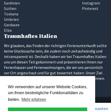
Sardinien
Instagram
Sizilien
Pinterest
Toskana
Umbrien
Gardasee
Elba
Traumhaftes Italien
Wir glauben, das Finden der richtigen Ferienunterkunft sollte
keine Glückssache sein, die zudem noch zeitaufwändig und
intransparent ist. Deshalb haben wir bei Traumhaftes Italien
uns um diesen Teil gekümmert und präsentieren Ihnen nur
Ferienhäuser und Ferienwohnungen, die wir uns persönlich
vor Ort angeschaut und für gut bewertet haben. Unser Ziel
ist es, dass Sie Ihren Traumurlaub in Italien erleben können.
Wir verwenden auf unserer Website Cookies,
um Ihnen bestmögliche Funktionalitäten zu
bieten.
Mehr erfahren
Über 300 persönlich ausgesuchte Ferienunterkünfte in den
Pro Woche ab
750€
Preise & Saisonzeiten