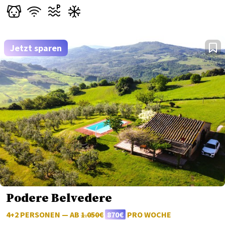
Jetzt sparen
Podere Belvedere
4+2 PERSONEN — AB
1.050€
870€
PRO WOCHE