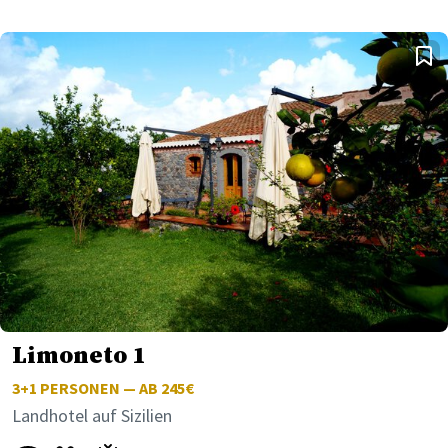
Limoneto 1
3+1
PERSONEN — AB 245€
Landhotel auf Sizilien