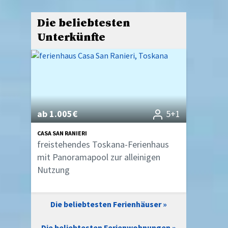
Die beliebtesten
Unterkünfte
ab 1.005€
5+1
CASA SAN RANIERI
freistehendes Toskana-Ferienhaus
mit Panoramapool zur alleinigen
Nutzung
Die beliebtesten Ferienhäuser
Die beliebtesten Ferienwohnungen