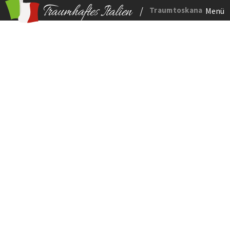
/
Traumtoskana
Menü