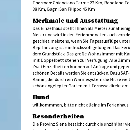
Thermen: Chianciano Terme 22 Km, Rapolano T
38 Km, Bagni San Filippo 45 Km
Merkmale und Ausstattung
Das Einzelhaus steht Ihnen als Mieter zur allei
Meter und wird in den Ferienmonaten auch von de
geschiet meistens, wenn Sie Tagesausflüge unte
Bepflanzung ist eindrucksvoll gelungen. Das Feri
dem Grundstück. Das große Wohnzimmer mit Kami
mit Doppelbett stehen zur Verfügung. Alle Zimme
Zwei Einzelbetten können auf Anfrage und gegen Au
schönen Details werden Sie entzücken. Dazu SAT-
Kamin, der durch ein Wärmesystem die Hitze wei
schön angelegter Garten mit Terrasse direkt am 
Hund
willkommmen, bitte nicht alleine im Ferienhaus l
Besonderheiten
Die Provinz Siena besticht durch die unzählbar v