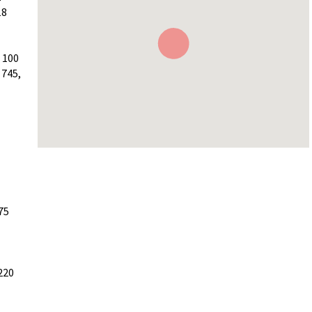
18
 100
745,
75
220