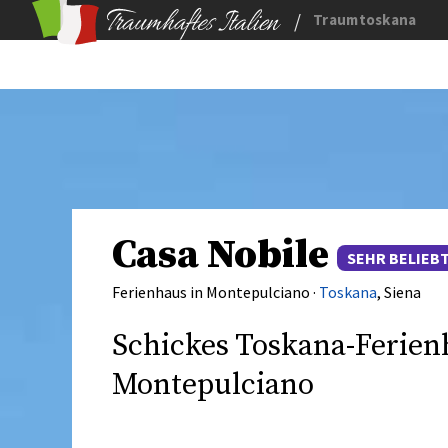
/
Traumtoskana
Casa Nobile
SEHR BELIEB
Ferienhaus in Montepulciano ·
Toskana
, Siena
Schickes Toskana-Ferienh
Montepulciano