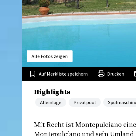
Alle Fotos zeigen
Auf Merkliste speichern
Drucken
Highlights
Alleinlage
Privatpool
Spülmaschin
Mit Recht ist Montepulciano eine
Montepulciano und sein Umland g