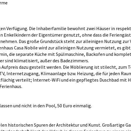
erme
nigen Verfügung. Die Inhaberfamilie bewohnt zwei Häuser in respe
n Enkelkindern der Eigentümer genutzt, ohne dass die Feriengäs
rnehmen. Das große Grundstück steht zur alleinigen Nutzung zur 
enhaus Casa Nobile wird zur alleinigen Nutzung vermietet, es gibt
n, die separate Küche mit Spülmaschine, Backofen und komplet
r sind klimatisiert, außer des Badezimmers.
fpreis dazu gestellt werden. Die Möblierung ist stilecht, zum Tei
TV, Internetzugang, Klimaanlage bzw. Heizung, die für jeden Rau
tflächig verteilt; Internet-WiFi und ein gepflegtes Duschbad mi
Ferienhaus.
assen und nicht in den Pool, 50 Euro einmalig.
ielen historischen Spuren der Architektur und Kunst. Großartige G