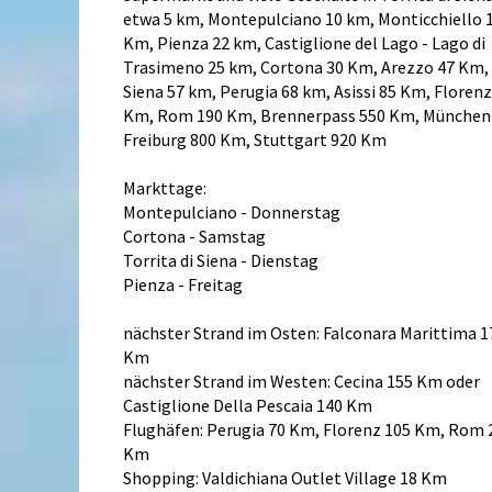
etwa 5 km, Montepulciano 10 km, Monticchiello 
Km, Pienza 22 km, Castiglione del Lago - Lago di
Trasimeno 25 km, Cortona 30 Km, Arezzo 47 Km,
Siena 57 km, Perugia 68 km, Asissi 85 Km, Florenz
Km, Rom 190 Km, Brennerpass 550 Km, München 
Freiburg 800 Km, Stuttgart 920 Km
Markttage:
Montepulciano - Donnerstag
Cortona - Samstag
Torrita di Siena - Dienstag
Pienza - Freitag
nächster Strand im Osten: Falconara Marittima 1
Km
nächster Strand im Westen: Cecina 155 Km oder
Castiglione Della Pescaia 140 Km
Flughäfen: Perugia 70 Km, Florenz 105 Km, Rom 
Km
Shopping: Valdichiana Outlet Village 18 Km