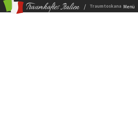
/
Traumtoskana
Menü