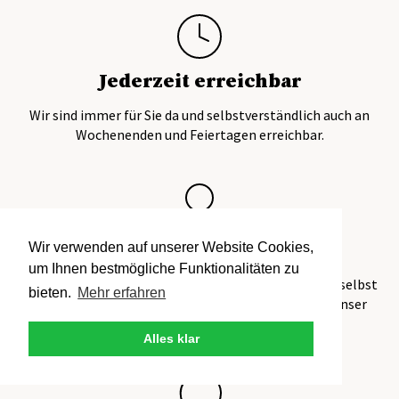
Jederzeit erreichbar
Wir sind immer für Sie da und selbstverständlich auch an
Wochenenden und Feiertagen erreichbar.
Vorortgarantie
Wir verwenden auf unserer Website Cookies,
um Ihnen bestmögliche Funktionalitäten zu
Wir haben jedes Ferienhaus und jede Ferienwohnung selbst
bieten.
Mehr erfahren
gesehen und erst nach gewissenhafter Prüfung in unser
Angebot aufgenommen.
Alles klar