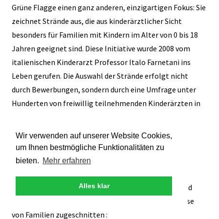
Grüne Flagge einen ganz anderen, einzigartigen Fokus: Sie
zeichnet Strände aus, die aus kinderärztlicher Sicht
besonders für Familien mit Kindern im Alter von 0 bis 18
Jahren geeignet sind. Diese Initiative wurde 2008 vom
italienischen Kinderarzt Professor Italo Farnetani ins
Leben gerufen. Die Auswahl der Strände erfolgt nicht
durch Bewerbungen, sondern durch eine Umfrage unter
Hunderten von freiwillig teilnehmenden Kinderärzten in
ganz Italien, die ihre Empfehlungen auf Basis ihrer
Fachexpertise abgeben.
Wir verwenden auf unserer Website Cookies,
um Ihnen bestmögliche Funktionalitäten zu
Die Checkliste der Pädiater – Was einen Strand
bieten.
Mehr erfahren
kinderfreundlich macht
Alles klar
Die Kriterien für die Verleihung der Grünen Flagge sind
äußerst praxisorientiert und auf die realen Bedürfnisse
von Familien zugeschnitten :