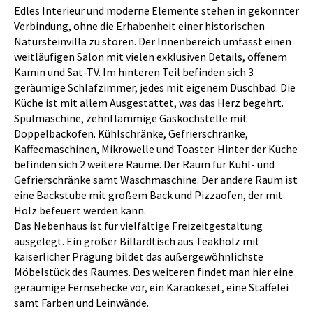
Edles Interieur und moderne Elemente stehen in gekonnter
Verbindung, ohne die Erhabenheit einer historischen
Natursteinvilla zu stören. Der Innenbereich umfasst einen
weitläufigen Salon mit vielen exklusiven Details, offenem
Kamin und Sat-TV. Im hinteren Teil befinden sich 3
geräumige Schlafzimmer, jedes mit eigenem Duschbad. Die
Küche ist mit allem Ausgestattet, was das Herz begehrt.
Spülmaschine, zehnflammige Gaskochstelle mit
Doppelbackofen. Kühlschränke, Gefrierschränke,
Kaffeemaschinen, Mikrowelle und Toaster. Hinter der Küche
befinden sich 2 weitere Räume. Der Raum für Kühl- und
Gefrierschränke samt Waschmaschine. Der andere Raum ist
eine Backstube mit großem Back und Pizzaofen, der mit
Holz befeuert werden kann.
Das Nebenhaus ist für vielfältige Freizeitgestaltung
ausgelegt. Ein großer Billardtisch aus Teakholz mit
kaiserlicher Prägung bildet das außergewöhnlichste
Möbelstück des Raumes. Des weiteren findet man hier eine
geräumige Fernsehecke vor, ein Karaokeset, eine Staffelei
samt Farben und Leinwände.