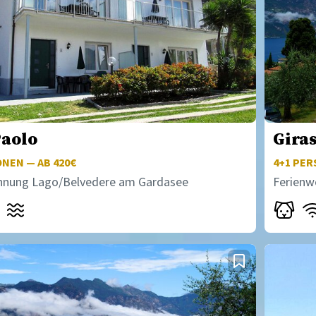
Paolo
Gira
NEN — AB 420€
4+1
PERS
hnung Lago/Belvedere am Gardasee
Ferien