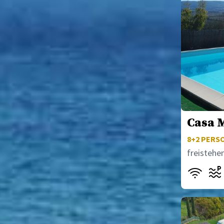
Casa 
8+2
PERSO
freistehe