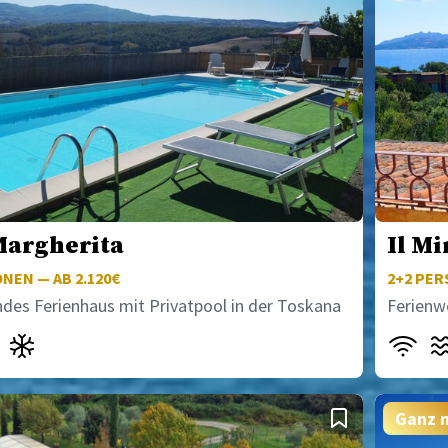
Margherita
Il Mi
NEN — AB 2.120€
2+2
PERS
ndes Ferienhaus mit Privatpool in der Toskana
Ferienw
Ganz 