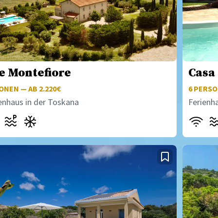
e Montefiore
Casa
NEN — AB 2.220€
6
PERSON
enhaus in der Toskana
Ferienh