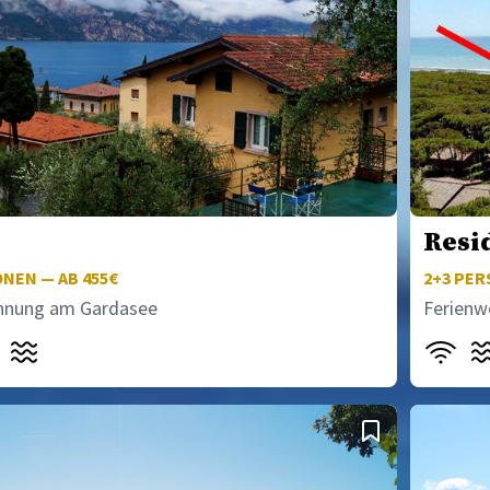
Resi
NEN — AB 455€
2+3
PERS
hnung am Gardasee
Ferienw