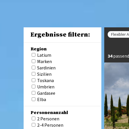
Ergebnisse filtern:
Flexibler 
Region
Latium
34
passend
Marken
Sardinien
Sizilien
Toskana
Umbrien
Gardasee
Elba
Personenanzahl
2 Personen
2-4 Personen