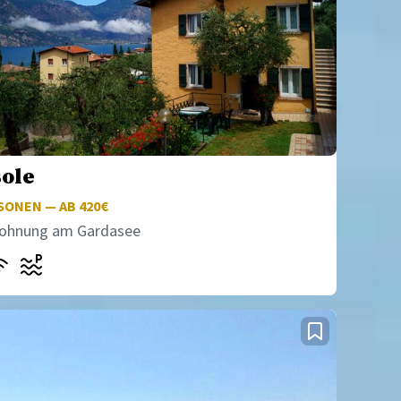
sole
ONEN — AB 420€
wohnung am Gardasee