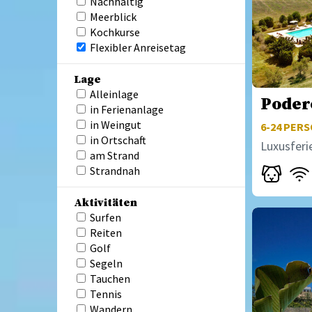
Nachhaltig
Meerblick
Kochkurse
Flexibler Anreisetag
Lage
Alleinlage
Poder
in Ferienanlage
in Weingut
6-24
PERSO
in Ortschaft
Luxusferi
am Strand
Strandnah
Aktivitäten
Surfen
Reiten
Golf
Segeln
Tauchen
Tennis
Wandern