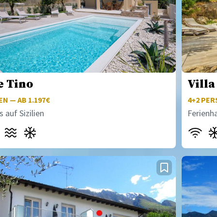
e Tino
Vill
N — AB 1.197€
4+2
PERS
 auf Sizilien
Ferienh