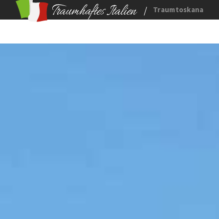
/
Traumtoskana