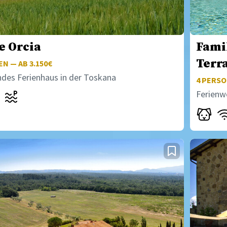
e Orcia
Famil
Terr
N — AB 3.150€
ndes Ferienhaus in der Toskana
4
PERSON
Ferienw