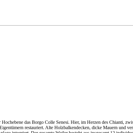
r Hochebene das Borgo Colle Senesi. Hier, im Herzen des Chianti, zwis
n Eigentümern restauriert. Alte Holzbalkendecken, dicke Mauern und 
nlage integriert. Der gesamte Weiler besteht aus insgesamt 12 individu