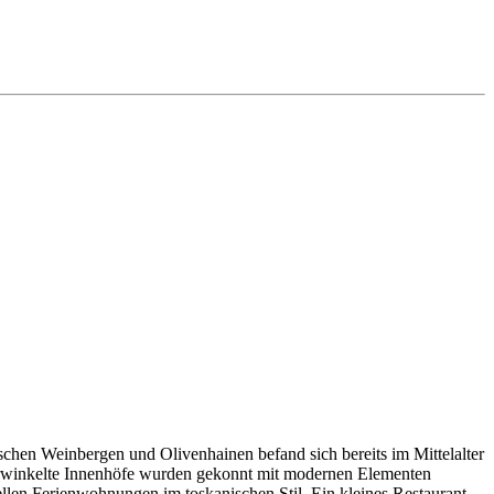
chen Weinbergen und Olivenhainen befand sich bereits im Mittelalter
verwinkelte Innenhöfe wurden gekonnt mit modernen Elementen
ellen Ferienwohnungen im toskanischen Stil. Ein kleines Restaurant,