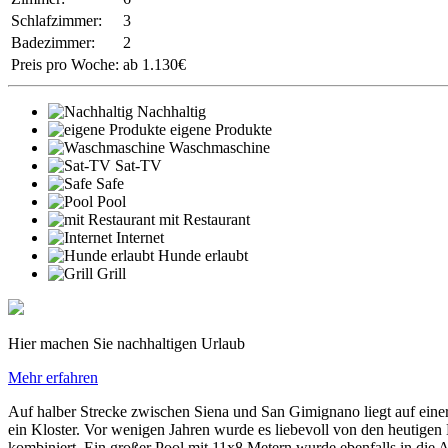
Schlafzimmer:
3
Badezimmer:
2
Preis pro Woche:
ab 1.130€
Nachhaltig
eigene Produkte
Waschmaschine
Sat-TV
Safe
Pool
mit Restaurant
Internet
Hunde erlaubt
Grill
Hier machen Sie nachhaltigen Urlaub
Mehr erfahren
Auf halber Strecke zwischen Siena und San Gimignano liegt auf eine
ein Kloster. Vor wenigen Jahren wurde es liebevoll von den heutige
kombiniert. Ein großer Pool mit 11x8 Metern wurde ebenfalls in die A