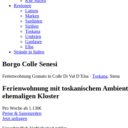
Kite Surfen
Regionen
Latium
Marken
Sardinien
Sizilien
Toskana
Umbrien
Gardasee
Elba
Strände in Italien
Borgo Colle Senesi
Ferienwohnung Granaio in Colle Di Val D´Elsa ·
Toskana
, Siena
Ferienwohnung mit toskanischem Ambient
ehemaligen Kloster
Pro Woche ab
1.130€
Preise & Saisonzeiten
Jetzt anfragen