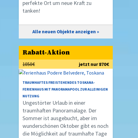
perfekte Ort um neue Kraft zu
tanken!
Alle neuen Objekte anzeigen
Rabatt-Aktion
1050€
jetzt nur 870€
TRAUMHAFTES FREISTEHENDES TOSKANA-
FERIENHAUS MIT PANORAMAPOOL ZUR ALLEINIGEN
NUTZUNG
Ungestörter Urlaub in einer
traumhaften Panoramalage. Der
Sommer ist ausgebucht, aber im
wunderschönen Oktober gibt es noch
die Möglichkeit auf traumhafte Tage