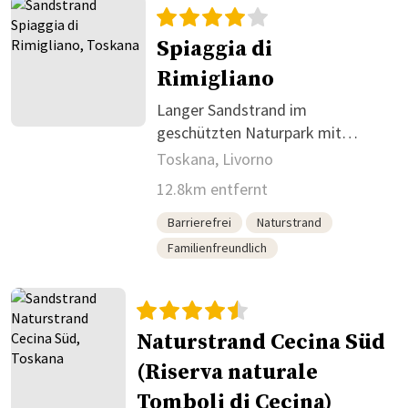
Spiaggia di
Rimigliano
Langer Sandstrand im
geschützten Naturpark mit
Sommerinfrastruktur
Toskana, Livorno
12.8km entfernt
Barrierefrei
Naturstrand
Familienfreundlich
Naturstrand Cecina Süd
(Riserva naturale
Tomboli di Cecina)