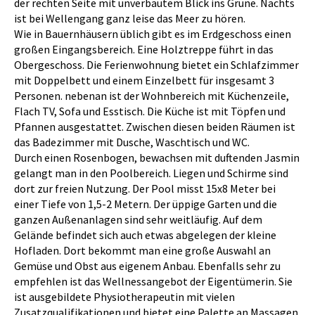
der rechten Seite mit unverbautem Blick ins Grüne. Nachts
ist bei Wellengang ganz leise das Meer zu hören.
Wie in Bauernhäusern üblich gibt es im Erdgeschoss einen
großen Eingangsbereich. Eine Holztreppe führt in das
Obergeschoss. Die Ferienwohnung bietet ein Schlafzimmer
mit Doppelbett und einem Einzelbett für insgesamt 3
Personen. nebenan ist der Wohnbereich mit Küchenzeile,
Flach TV, Sofa und Esstisch. Die Küche ist mit Töpfen und
Pfannen ausgestattet. Zwischen diesen beiden Räumen ist
das Badezimmer mit Dusche, Waschtisch und WC.
Durch einen Rosenbogen, bewachsen mit duftenden Jasmin
gelangt man in den Poolbereich. Liegen und Schirme sind
dort zur freien Nutzung. Der Pool misst 15x8 Meter bei
einer Tiefe von 1,5-2 Metern. Der üppige Garten und die
ganzen Außenanlagen sind sehr weitläufig. Auf dem
Gelände befindet sich auch etwas abgelegen der kleine
Hofladen. Dort bekommt man eine große Auswahl an
Gemüse und Obst aus eigenem Anbau. Ebenfalls sehr zu
empfehlen ist das Wellnessangebot der Eigentümerin. Sie
ist ausgebildete Physiotherapeutin mit vielen
Zusatzqualifikationen und bietet eine Palette an Massagen