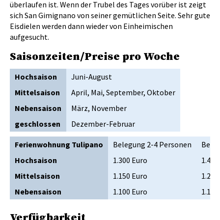
überlaufen ist. Wenn der Trubel des Tages vorüber ist zeigt
sich San Gimignano von seiner gemütlichen Seite. Sehr gute
Eisdielen werden dann wieder von Einheimischen
aufgesucht.
Saisonzeiten/Preise pro Woche
Hochsaison
Juni-August
Mittelsaison
April, Mai, September, Oktober
Nebensaison
März, November
geschlossen
Dezember-Februar
Ferienwohnung Tulipano
Belegung 2-4 Personen
Bele
Hochsaison
1.300 Euro
1.400
Mittelsaison
1.150 Euro
1.250
Nebensaison
1.100 Euro
1.150
Verfügbarkeit