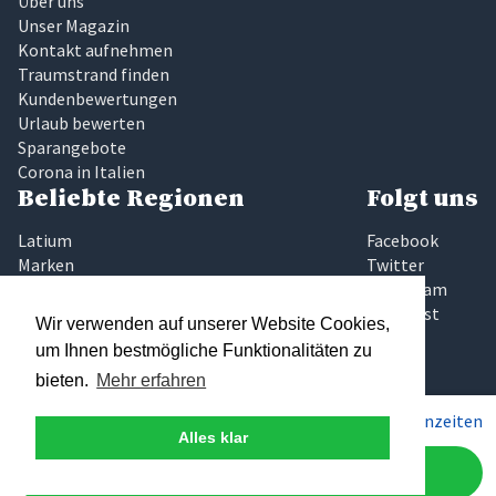
Über uns
Unser Magazin
Kontakt aufnehmen
Traumstrand finden
Kundenbewertungen
Urlaub bewerten
Sparangebote
Corona in Italien
Beliebte Regionen
Folgt uns
Latium
Facebook
Marken
Twitter
Sardinien
Instagram
Sizilien
Pinterest
Wir verwenden auf unserer Website Cookies,
Toskana
um Ihnen bestmögliche Funktionalitäten zu
Umbrien
bieten.
Mehr erfahren
Gardasee
Elba
Pro Woche ab
1.100€
Preise & Saisonzeiten
Traumhaftes Italien
Alles klar
Jetzt anfragen
Wir glauben, das Finden der richtigen Ferienunterkunft sollte