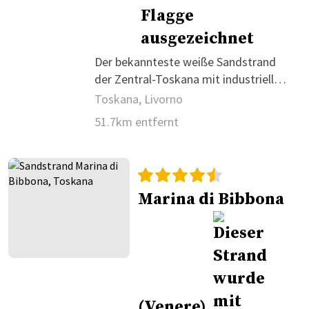
Der bekannteste weiße Sandstrand
der Zentral-Toskana mit industrieller
Kulisse.
Toskana, Livorno
51.7km entfernt
Marina di Bibbona
(Venere)