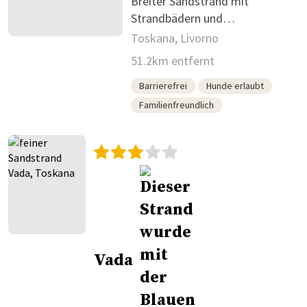
Breiter Sandstrand mit
Strandbädern und
Hundebereich
Toskana, Livorno
51.2km entfernt
Barrierefrei
Hunde erlaubt
Familienfreundlich
Vada