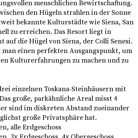
ungsvollen menschlichen Bewirtschaftung.
zwischen den Hügeln strahlen in der Sonne
tweit bekannte Kulturstädte wie Siena, San
ll zu erreichen. Das Resort liegt in
 auf die Hügel von Siena, der Colli Senesi.
at man einen perfekten Ausgangspunkt, um
eren Kulturerfahrungen zu machen und zu
drei einzelnen Toskana-Steinhäusern mit
as große, parkähnliche Areal misst 4
ser sind im diskreten Abstand zueinander
lichst große Privatsphäre hat.
n, alle Erdgeschoss
en, 3x Erdgeschoss, 4x Obergeschoss