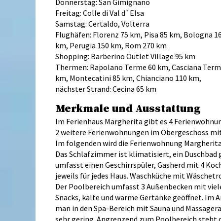
Donnerstag: San Gimignano
Freitag: Colle di Val d`Elsa
Samstag: Certaldo, Volterra
Flughäfen: Florenz 75 km, Pisa 85 km, Bologna 1
km, Perugia 150 km, Rom 270 km
Shopping: Barberino Outlet Village 95 km
Thermen: Rapolano Terme 60 km, Casciana Term
km, Montecatini 85 km, Chianciano 110 km,
nächster Strand: Cecina 65 km
Merkmale und Ausstattung
Im Ferienhaus Margherita gibt es 4 Ferienwohnu
2 weitere Ferienwohnungen im Obergeschoss mit
Im folgenden wird die Ferienwohnung Margherit
Das Schlafzimmer ist klimatisiert, ein Duschbad 
umfasst einen Geschirrspüler, Gasherd mit 4 Koch
jeweils für jedes Haus. Waschküche mit Wäschetr
Der Poolbereich umfasst 3 Außenbecken mit viel
Snacks, kalte und warme Gertänke geöffnet. Im A
man in den Spa-Bereich mit Sauna und Massageräu
sehr gering. Angrenzend zum Poolbereich steht de