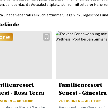
en, der überdachte Autoabstellplatz ist in unmittelbarer Nähe 
 3 haben ebenfalls ein Schlafzimmer, liegen im Erdgeschoss und 
Gelände
z neu
ilienresort
Familienresort
esi - Rosa Terra
Senesi - Ginestra
SONEN — AB 2.030€
2
PERSONEN — AB 1.120€
enwohnung Rosa EG in der
Ferienwohnung Ginestra 2 i