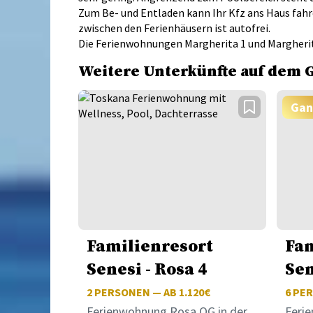
Zum Be- und Entladen kann Ihr Kfz ans Haus fahr
zwischen den Ferienhäusern ist autofrei.
Die Ferienwohnungen Margherita 1 und Margherita
Weitere Unterkünfte auf dem 
Gan
Familienresort
Fam
Senesi - Rosa 4
Sen
2
PERSONEN — AB 1.120€
6
PER
Ferienwohnung Rosa OG in der
Feri