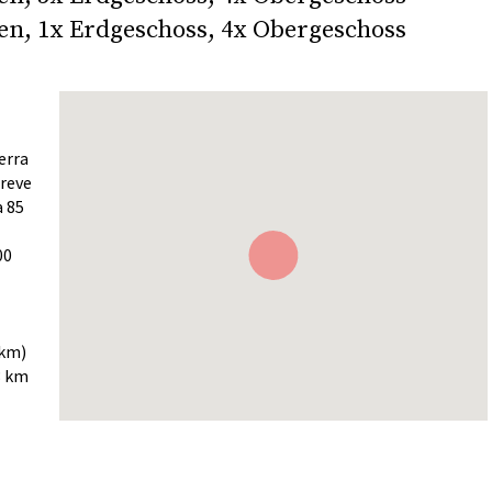
en, 1x Erdgeschoss, 4x Obergeschoss
erra
Greve
a 85
00
 km)
3 km