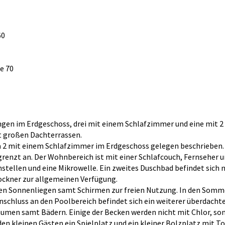
60
e 70
ngen im Erdgeschoss, drei mit einem Schlafzimmer und eine mit 2
 großen Dachterrassen.
a 2 mit einem Schlafzimmer im Erdgeschoss gelegen beschrieben.
grenzt an. Der Wohnbereich ist mit einer Schlafcouch, Fernseher 
stellen und eine Mikrowelle. Ein zweites Duschbad befindet sich 
ockner zur allgemeinen Verfügung.
en Sonnenliegen samt Schirmen zur freien Nutzung. In den Somme
nschluss an den Poolbereich befindet sich ein weiterer überdach
men samt Bädern. Einige der Becken werden nicht mit Chlor, sond
n kleinen Gästen ein Spielplatz und ein kleiner Bolzplatz mit To