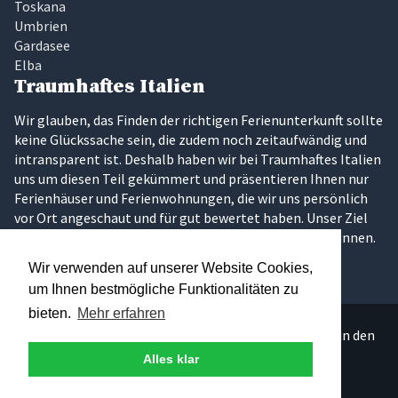
Toskana
Umbrien
Gardasee
Elba
Traumhaftes Italien
Wir glauben, das Finden der richtigen Ferienunterkunft sollte
keine Glückssache sein, die zudem noch zeitaufwändig und
intransparent ist. Deshalb haben wir bei Traumhaftes Italien
uns um diesen Teil gekümmert und präsentieren Ihnen nur
Ferienhäuser und Ferienwohnungen, die wir uns persönlich
vor Ort angeschaut und für gut bewertet haben. Unser Ziel
ist es, dass Sie Ihren Traumurlaub in Italien erleben können.
Wir verwenden auf unserer Website Cookies,
um Ihnen bestmögliche Funktionalitäten zu
bieten.
Mehr erfahren
Über 300 persönlich ausgesuchte Ferienunterkünfte in den
schönsten Regionen Italiens.
Alles klar
© 2026 - Andreas Leist