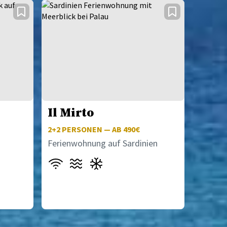
Il Mirto
2+2
PERSONEN — AB 490€
Ferienwohnung auf Sardinien