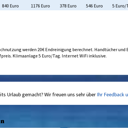
840 Euro
1176 Euro
378 Euro
546 Euro
5 Euro/
rschnutzung werden 20€ Endreinigung berechnet. Handtücher und B
reis. Klimaanlage 5 Euro/Tag. Internet WiFi inklusive.
eits Urlaub gemacht? Wir freuen uns sehr über
Ihr Feedback 
en