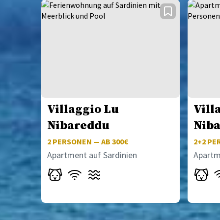
Villaggio Lu
Vill
Nibareddu
Nib
2
PERSONEN — AB 300€
2+2
PER
Apartment auf Sardinien
Apartm