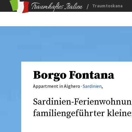
/
Traumtoskana
Borgo Fontana
Appartment in Alghero ·
Sardinien
,
Sardinien-Ferienwohnung
familiengeführter klein