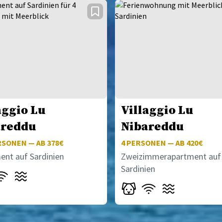
aggio Lu
Villaggio Lu
areddu
Nibareddu
SONEN — AB 378€
4
PERSONEN — AB 420€
ent auf Sardinien
Zweizimmerapartment auf
Sardinien