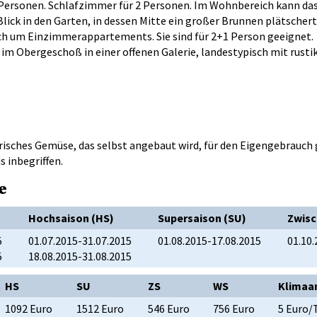
 Personen. Schlafzimmer für 2 Personen. Im Wohnbereich kann da
ick in den Garten, in dessen Mitte ein großer Brunnen plätschert
ch um Einzimmerappartements. Sie sind für 2+1 Person geeignet.
 Obergeschoß in einer offenen Galerie, landestypisch mit rustik
sches Gemüse, das selbst angebaut wird, für den Eigengebrauch ge
s inbegriffen.
e
Hochsaison (HS)
Supersaison (SU)
Zwisc
5
01.07.2015-31.07.2015
01.08.2015-17.08.2015
01.10.
5
18.08.2015-31.08.2015
HS
SU
ZS
WS
Klimaa
1092 Euro
1512 Euro
546 Euro
756 Euro
5 Euro/