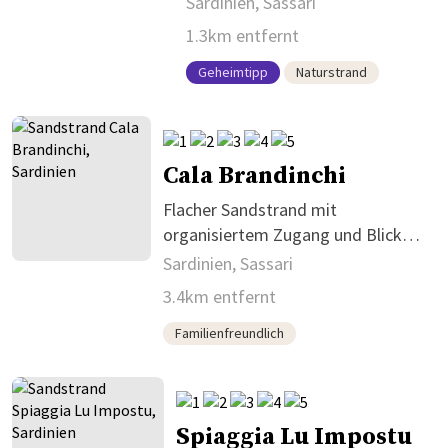
Sardinien, Sassari
1.3km entfernt
Geheimtipp
Naturstrand
Cala Brandinchi
Flacher Sandstrand mit
organisiertem Zugang und Blick
auf Tavolara
Sardinien, Sassari
3.4km entfernt
Familienfreundlich
Spiaggia Lu Impostu