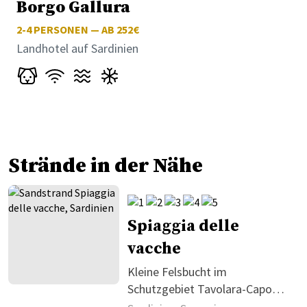
Borgo Gallura
2-4
PERSONEN — AB 252€
Landhotel auf Sardinien
Strände in der Nähe
Spiaggia delle
vacche
Kleine Felsbucht im
Schutzgebiet Tavolara-Capo
Coda Cavallo