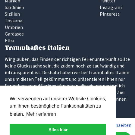
Marken
Twitter
Sardinien
Instagram
Sizilien
Pinterest
Toskana
Umbrien
Gardasee
Elba
Traumhaftes Italien
Wir glauben, das Finden der richtigen Ferienunterkunft sollte
keine Glückssache sein, die zudem noch zeitaufwändig und
intransparent ist. Deshalb haben wir bei Traumhaftes Italien
uns um diesen Teil gekümmert und präsentieren Ihnen nur
Ferienhäuser und Ferienwohnungen, die wir uns persönlich
vor Ort angeschaut und für gut bewertet haben. Unser Ziel
ist es, dass Sie Ihren Traumurlaub in Italien erleben können.
Wir verwenden auf unserer Website Cookies,
um Ihnen bestmögliche Funktionalitäten zu
bieten.
Mehr erfahren
Pro Woche ab
420€
Preise & Saisonzeiten
Alles klar
Über 300 persönlich ausgesuchte Ferienunterkünfte in den