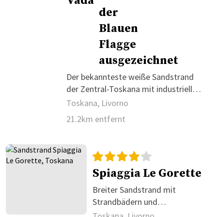
Vada
Der bekannteste weiße Sandstrand
der Zentral-Toskana mit industrieller
Kulisse.
Toskana, Livorno
21.2km entfernt
Spiaggia Le Gorette
Breiter Sandstrand mit
Strandbädern und
Hundebereich
Toskana, Livorno