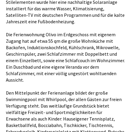
Stilelementen wurde hier eine nachhaltige Solaranlage
installiert für das warme Wasser, Klimatisierung,
Satelliten-TV mit deutschen Programmen und für die kalte
Jahreszeit eine Fußbodenheizung.
Die Ferienwohnung Olivo im Erdgeschoss mit eigenem
Zugang hat auf etwa 55 qm die große Wohnküche mit
Backofen, Induktionskochfeld, Kühlschrank, Mikrowelle,
Geschirrspüler, zwei Schlafzimmer mit Doppelbett und
einem Einzelbett, sowie eine Schlafcouch im Wohnzimmer.
Ein Duschbad und eine eigene Veranda vor dem
Schlafzimmer, mit einer völlig ungestört wohltuenden
Aussicht.
Den Mittelpunkt der Ferienanlage bildet der große
Swimmingpool mit Whirlpool, der allen Gästen zur freien
Verfügung steht. Das weitläufige Grundstück bietet
vielfältige Freizeit- und Sportmöglichkeiten für
Erwachsene als auch Kinder: Hauseigener Tennisplatz,
Basketballfeld, Bocciabahn, Tischkicker, Tischtennis,
Fahrradverleih, Kinderspielplatz mit Kletterwand, Rutsche,