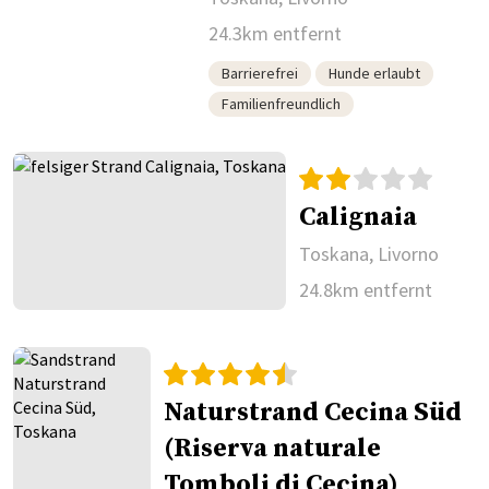
24.3km entfernt
Barrierefrei
Hunde erlaubt
Familienfreundlich
Calignaia
Toskana, Livorno
24.8km entfernt
Naturstrand Cecina Süd
(Riserva naturale
Tomboli di Cecina)