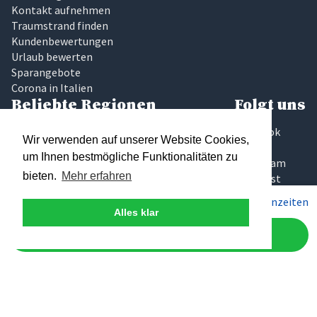
Kontakt aufnehmen
Traumstrand finden
Kundenbewertungen
Urlaub bewerten
Sparangebote
Corona in Italien
Beliebte Regionen
Folgt uns
Latium
Facebook
Wir verwenden auf unserer Website Cookies,
Marken
Twitter
um Ihnen bestmögliche Funktionalitäten zu
Sardinien
Instagram
bieten.
Mehr erfahren
Sizilien
Pinterest
Toskana
Pro Woche ab
380€
Preise & Saisonzeiten
Umbrien
Alles klar
Gardasee
Jetzt anfragen
Elba
Traumhaftes Italien
Wir glauben, das Finden der richtigen Ferienunterkunft sollte
keine Glückssache sein, die zudem noch zeitaufwändig und
intransparent ist. Deshalb haben wir bei Traumhaftes Italien