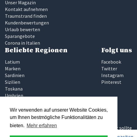
Unser Magazin
Kontakt aufnehmen
Traumstrand finden
Kundenbewertungen
Urlaub bewerten
Sparangebote
Corona in Italien
Beliebte Regionen
Folgt uns
Latium
Facebook
Marken
Twitter
Sardinien
Instagram
Sizilien
Pinterest
Toskana
Umbrien
Gardasee
Elba
Wir verwenden auf unserer Website Cookies,
Traumhaftes Italien
um Ihnen bestmögliche Funktionalitäten zu
bieten.
Mehr erfahren
Wir glauben, das Finden der richtigen Ferienunterkunft sollte
keine Glückssache sein, die zudem noch zeitaufwändig und
Pro Woche ab
620€
Preise & Saisonzeiten