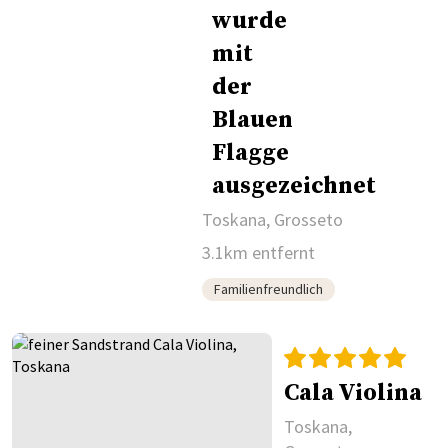
Toskana, Grosseto
3.1km entfernt
Familienfreundlich
Cala Violina
Toskana,