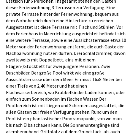
Esstisch für 6 Personen. Insgesamt stehen den Gästen
dieser Ferienwohnung 3 Terrassen zur Verfügung. Eine
private Terrasse hinter der Ferienwohnung, bequem aus
dem Wohnbereich durch eine Hintertüre zu erreichen.
Ausgestattet ist diese Terrasse mit Tisch und Stühlen. Vor
dem Ferienhaus in Meerrichtung ausgerichtet befindet sich
eine weitere Terrasse, sowie eine Aussichtsterrasse etwa 10
Meter von der Ferienwohnung entfernt, die auch Gäste der
Nachbarwohnung nutzen dürfen. Drei Schlafzimmer, davon
zwei jeweils mit Doppelbett, eins mit einem
Etagen-/Stockbett für zwei jüngere Personen. Zwei
Duschbäder. Der große Pool wirkt wie eine große
Aussichtsterrasse über dem Meer. Er misst 16x8 Meter bei
einer Tiefe von 2,40 Meter und hat einen
Flachwasserbereich, wo Krabbelkinder baden können, oder
einfach zum Sonnenbaden im flachen Wasser. Der
Poolbereich ist mit Liegen und Schirmen ausgestattet, die
allen Gästen zur freien Verfügung stehen. Rund um den
Pool ist ein phantastischer Panoramapunkt, von wo man
bis nach Elba schauen kann. Die Sonnenuntergänge sind
atemberaubend. Grillplatz auf dem Grundstück, als auch