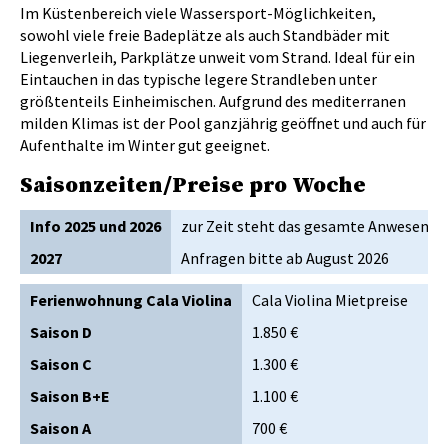
Im Küstenbereich viele Wassersport-Möglichkeiten,
sowohl viele freie Badeplätze als auch Standbäder mit
Liegenverleih, Parkplätze unweit vom Strand. Ideal für ein
Eintauchen in das typische legere Strandleben unter
größtenteils Einheimischen. Aufgrund des mediterranen
milden Klimas ist der Pool ganzjährig geöffnet und auch für
Aufenthalte im Winter gut geeignet.
Saisonzeiten/Preise pro Woche
Info 2025 und 2026
zur Zeit steht das gesamte Anwesen z
2027
Anfragen bitte ab August 2026
Ferienwohnung Cala Violina
Cala Violina Mietpreise
Ca
Saison D
1.850 €
1.9
Saison C
1.300 €
1.3
Saison B+E
1.100 €
1.1
Saison A
700 €
75