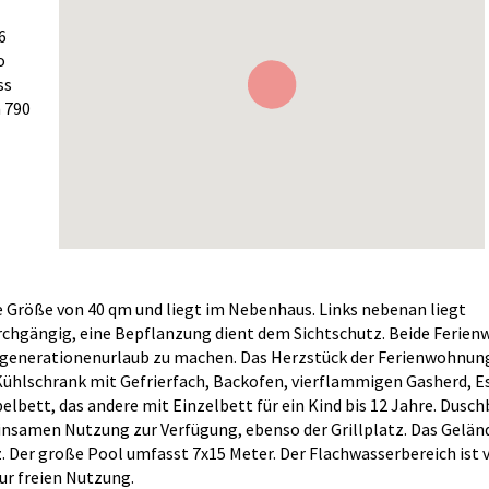
6
o
ss
 790
e Größe von 40 qm und liegt im Nebenhaus. Links nebenan liegt
durchgängig, eine Bepflanzung dient dem Sichtschutz. Beide Feri
rgenerationenurlaub zu machen. Das Herzstück der Ferienwohnung
 Kühlschrank mit Gefrierfach, Backofen, vierflammigen Gasherd, 
lbett, das andere mit Einzelbett für ein Kind bis 12 Jahre. Dusch
samen Nutzung zur Verfügung, ebenso der Grillplatz. Das Gelände 
z. Der große Pool umfasst 7x15 Meter. Der Flachwasserbereich ist 
ur freien Nutzung.