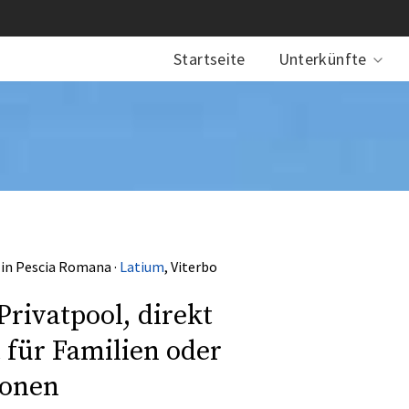
Startseite
Unterkünfte
 in Pescia Romana ·
Latium
, Viterbo
rivatpool, direkt
 für Familien oder
sonen