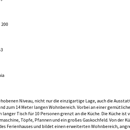
 200
53
nia
gehobenen Niveau, nicht nur die einzigartige Lage, auch die Ausst
zend zum 14 Meter langen Wohnbereich. Vorbei an einer gemütliche
anger Tisch für 10 Personen grenzt an die Küche. Die Küche ist v
maschine, Töpfe, Pfannen und ein großes Gaskochfeld. Von der 
ng des Ferienhauses und bildet einen erweiterten Wohnbereich, an