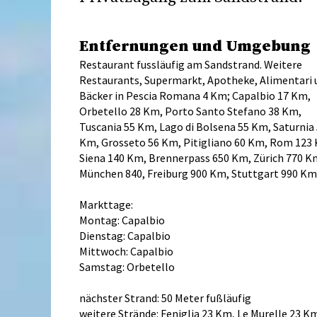
Entfernungen und Umgebung
Restaurant fussläufig am Sandstrand. Weitere
Restaurants, Supermarkt, Apotheke, Alimentari 
Bäcker in Pescia Romana 4 Km; Capalbio 17 Km,
Orbetello 28 Km, Porto Santo Stefano 38 Km,
Tuscania 55 Km, Lago di Bolsena 55 Km, Saturnia
Km, Grosseto 56 Km, Pitigliano 60 Km, Rom 123
Siena 140 Km, Brennerpass 650 Km, Zürich 770 K
München 840, Freiburg 900 Km, Stuttgart 990 Km
Markttage:
Montag: Capalbio
Dienstag: Capalbio
Mittwoch: Capalbio
Samstag: Orbetello
nächster Strand: 50 Meter fußläufig
weitere Strände: Feniglia 23 Km, Le Murelle 23 K