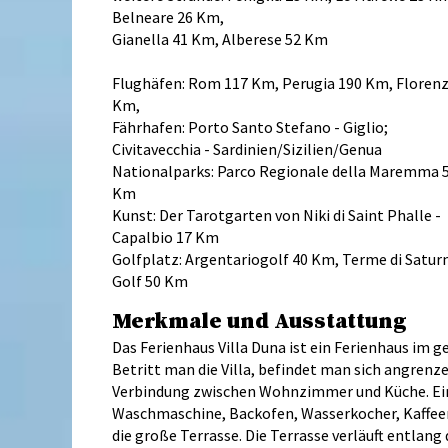
Belneare 26 Km,
Gianella 41 Km, Alberese 52 Km
Flughäfen: Rom 117 Km, Perugia 190 Km, Florenz
Km,
Fährhafen: Porto Santo Stefano - Giglio;
Civitavecchia - Sardinien/Sizilien/Genua
Nationalparks: Parco Regionale della Maremma 
Km
Kunst: Der Tarotgarten von Niki di Saint Phalle -
Capalbio 17 Km
Golfplatz: Argentariogolf 40 Km, Terme di Satur
Golf 50 Km
Merkmale und Ausstattung
Das Ferienhaus Villa Duna ist ein Ferienhaus im 
Betritt man die Villa, befindet man sich angren
Verbindung zwischen Wohnzimmer und Küche. Ein l
Waschmaschine, Backofen, Wasserkocher, Kaffee
die große Terrasse. Die Terrasse verläuft entla