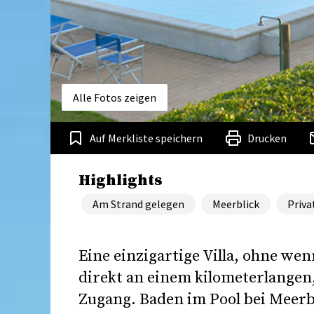
Alle Fotos zeigen
Auf Merkliste speichern
Drucken
Highlights
Am Strand gelegen
Meerblick
Priva
Eine einzigartige Villa, ohne wenn
direkt an einem kilometerlange
Zugang. Baden im Pool bei Meerb