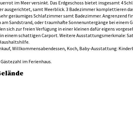
errot im Meer versinkt. Das Erdgeschoss bietet insgesamt 4 Sch
r ausgerichtet, samt Meerblick. 3 Badezimmer komplettieren das
in sehr geräumiges Schlafzimmer samt Badezimmer. Angrenzend fin
ben am Sandstrand, oder traumhafte Sonnenuntergänge bei einem G
en sich zur freien Verfügung in einer kleinen dafür eigens vorge
 in einem schattigen Carport. Weitere Ausstattungsmerkmale: Sat
Haushaltshilfe.
inkauf, Willkommensabendessen, Koch, Baby-Ausstattung: Kinderb
 Gästezahl im Ferienhaus.
Gelände