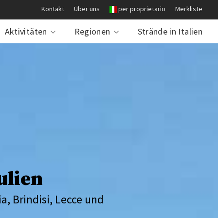
Kontakt
Über uns
per proprietario
Merkliste
Aktivitäten
Regionen
Strände in Italien
ulien
a, Brindisi, Lecce und