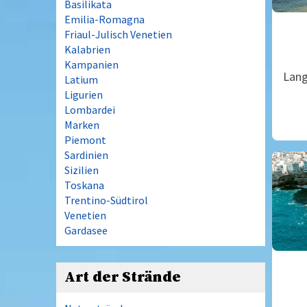
Basilikata
Emilia-Romagna
Friaul-Julisch Venetien
Kalabrien
Kampanien
Lang
Latium
Ligurien
Lombardei
Marken
Piemont
Sardinien
Sizilien
Toskana
Trentino-Südtirol
Venetien
Gardasee
Art der Strände