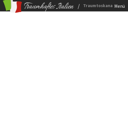
/
Traumtoskana
Menü