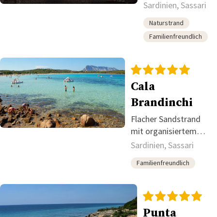
sandigem Strand
Sardinien, Sassari
Naturstrand
Familienfreundlich
Cala
Brandinchi
Flacher Sandstrand
mit organisiertem
Zugang und Blick auf
Sardinien, Sassari
Tavolara
Familienfreundlich
Punta