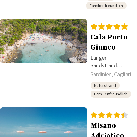
Familienfreundlich
Cala Porto
Giunco
Langer
Sandstrand
zwischen Meer
Sardinien, Cagliari
und Lagune
Naturstrand
Familienfreundlich
Misano
Adriatico