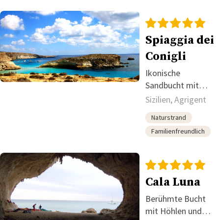
Spiaggia dei
Conigli
Ikonische
Sandbucht mit
streng
Sizilien, Agrigent
geregeltem
Naturstrand
Zugang
Familienfreundlich
Cala Luna
Berühmte Bucht
mit Höhlen und