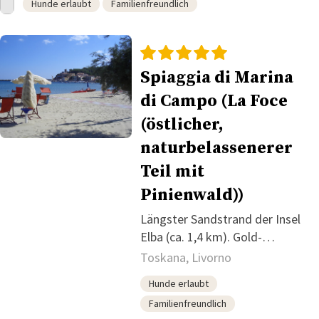
Hunde erlaubt
Familienfreundlich
Spiaggia di Marina
di Campo (La Foce
(östlicher,
naturbelassenerer
Teil mit
Pinienwald))
Längster Sandstrand der Insel
Elba (ca. 1,4 km). Gold-
ockerfarbener Granitsand.
Toskana, Livorno
Spektakulärer Blick auf die Insel
Hunde erlaubt
Montecristo am Horizont.
Familienfreundlich