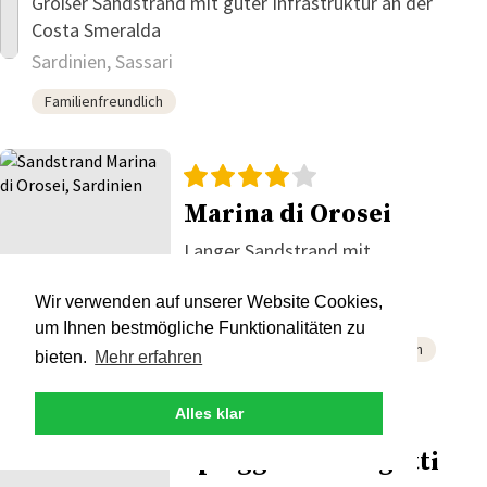
Großer Sandstrand mit guter Infrastruktur an der
Costa Smeralda
Sardinien, Sassari
Familienfreundlich
Marina di Orosei
Langer Sandstrand mit
Flussmündung und guter
Erreichbarkeit
Wir verwenden auf unserer Website Cookies,
Sardinien, Sassari
um Ihnen bestmögliche Funktionalitäten zu
Naturstrand
Familienfreundlich
bieten.
Mehr erfahren
Alles klar
Spiaggia di Varigotti