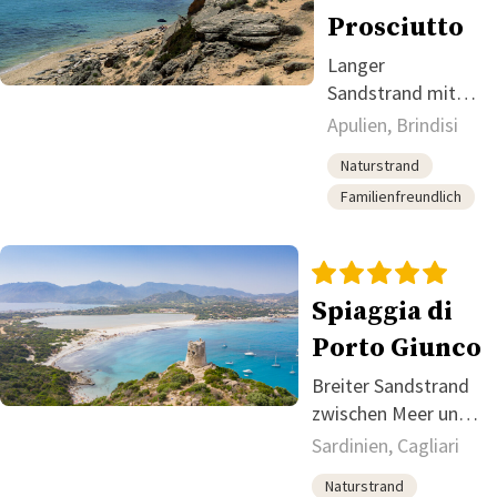
Prosciutto
Langer
Sandstrand mit
Dünen an der
Apulien, Brindisi
ionischen Küste.
Naturstrand
Familienfreundlich
Spiaggia di
Porto Giunco
Breiter Sandstrand
zwischen Meer und
Lagune mit
Sardinien, Cagliari
Flamingos.
Naturstrand