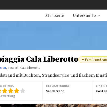
Startseite
Unterkünfte
piaggia Cala Liberotto
✦ Familienstran
inien
, Sassari · Cala Liberotto
dstrand mit Buchten, Strandservice und flachem Einst
EWERTUNG
BESCHAFFENHEIT
EINTRI
Sandstrand
Kosten
Bewertung