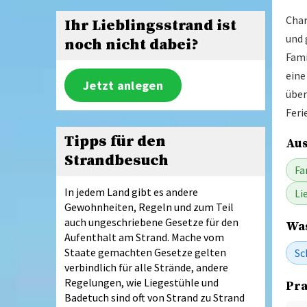
Char
Ihr Lieblingsstrand ist
und 
noch nicht dabei?
Fami
eine
Jetzt anlegen
über
Feri
Tipps für den
Aus
Strandbesuch
Fa
In jedem Land gibt es andere
Li
Gewohnheiten, Regeln und zum Teil
auch ungeschriebene Gesetze für den
Was
Aufenthalt am Strand. Mache vom
Staate gemachten Gesetze gelten
Sc
verbindlich für alle Strände, andere
Regelungen, wie Liegestühle und
Pra
Badetuch sind oft von Strand zu Strand