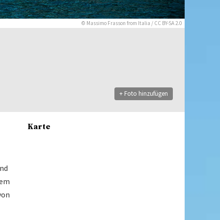
©
Massimo Frasson from Italia
/
CC BY-SA 2.0
+ Foto hinzufügen
Karte
und
dem
von