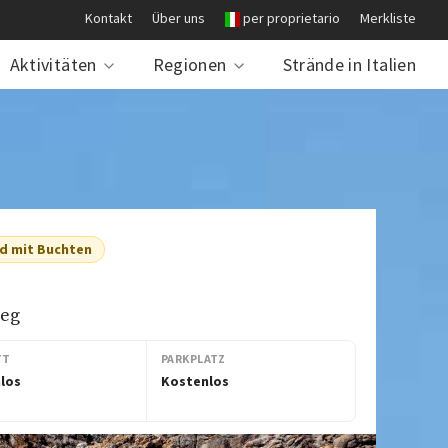
Kontakt
Über uns
per proprietario
Merkliste
Aktivitäten
Regionen
Strände in Italien
d mit Buchten
ieg
TT
PARKPLATZ
los
Kostenlos