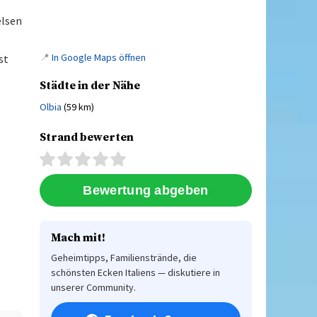
elsen
📍
In Google Maps öffnen
st
Städte in der Nähe
Olbia
(59 km)
Strand bewerten
Mach mit!
Geheimtipps, Familienstrände, die
schönsten Ecken Italiens — diskutiere in
unserer Community.