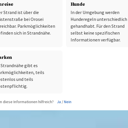
nreise
Hunde
r Strand ist über die
In der Umgebung werden
stenstraße bei Orosei
Hunderegeln unterschiedlich
reichbar. Parkmöglichkeiten
gehandhabt. Für den Strand
finden sich in Strandnähe.
selbst keine spezifischen
Informationen verfügbar.
arken
 Strandnähe gibt es
rkmöglichkeiten, teils
stenlos und teils
stenpflichtig.
 diese Informationen hilfreich?
Ja
/
Nein