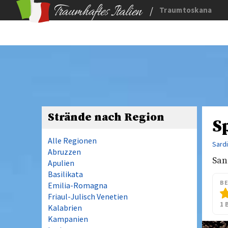
/
Traumtoskana
Strände nach Region
S
Alle Regionen
Sard
Abruzzen
San
Apulien
Basilikata
B
Emilia-Romagna
Friaul-Julisch Venetien
1 
Kalabrien
Kampanien