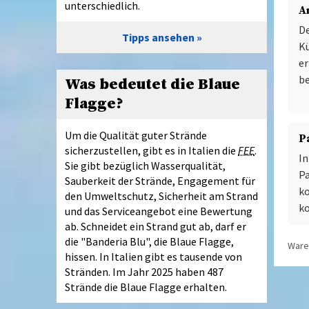
unterschiedlich.
A
De
Tipps ansehen
Kü
er
be
Was bedeutet die Blaue
Flagge?
Um die Qualität guter Strände
P
sicherzustellen, gibt es in Italien die
FEE
.
In
Sie gibt bezüglich Wasserqualität,
Pa
Sauberkeit der Strände, Engagement für
ko
den Umweltschutz, Sicherheit am Strand
ko
und das Serviceangebot eine Bewertung
ab. Schneidet ein Strand gut ab, darf er
die "Banderia Blu", die Blaue Flagge,
Waren
hissen. In Italien gibt es tausende von
Stränden. Im Jahr 2025 haben 487
Strände die Blaue Flagge erhalten.