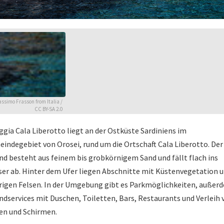
ssimo Frasson from Italia
/
CC BY-SA 2.0
ggia Cala Liberotto liegt an der Ostküste Sardiniens im
indegebiet von Orosei, rund um die Ortschaft Cala Liberotto. Der
nd besteht aus feinem bis grobkörnigem Sand und fällt flach ins
er ab. Hinter dem Ufer liegen Abschnitte mit Küstenvegetation 
rigen Felsen. In der Umgebung gibt es Parkmöglichkeiten, außer
ndservices mit Duschen, Toiletten, Bars, Restaurants und Verleih 
en und Schirmen.