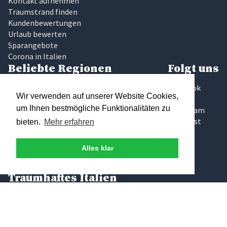
Kontakt aufnehmen
Traumstrand finden
Kundenbewertungen
Urlaub bewerten
Sparangebote
Corona in Italien
Beliebte Regionen
Folgt uns
Latium
Facebook
Wir verwenden auf unserer Website Cookies,
Marken
Twitter
um Ihnen bestmögliche Funktionalitäten zu
Sardinien
Instagram
Sizilien
Pinterest
bieten.
Mehr erfahren
Toskana
Umbrien
Alles klar
Gardasee
Elba
Traumhaftes Italien
Wir glauben, das Finden der richtigen Ferienunterkunft sollte
keine Glückssache sein, die zudem noch zeitaufwändig und
intransparent ist. Deshalb haben wir bei Traumhaftes Italien