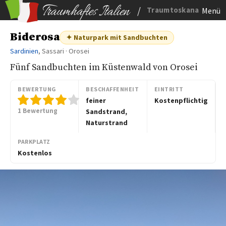
/
Traumtoskana
Menü
Biderosa
✦ Naturpark mit Sandbuchten
Sardinien
, Sassari · Orosei
Fünf Sandbuchten im Küstenwald von Orosei
BEWERTUNG
BESCHAFFENHEIT
EINTRITT
feiner
Kostenpflichtig
1 Bewertung
Sandstrand,
Naturstrand
PARKPLATZ
Kostenlos