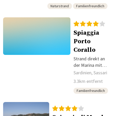
Naturstrand
Familienfreundlich
Spiaggia
Porto
Corallo
Strand direkt an
der Marina mit
flach abfallendem
Sardinien, Sassari
Wasser.
3.3km entfernt
Familienfreundlich