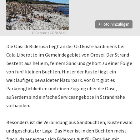
+ Foto hinzufügen
©
Geniasc
/
CC BY-SA 4.0
Die Oasi di Biderosa liegt an der Ostküste Sardiniens bei
Cala Liberotto im Gemeindegebiet von Orosei. Der Strand
besteht aus hellem, feinem Sand und gehört zu einer Folge
von fünf kleinen Buchten. Hinter der Küste liegt ein
weitläufiger, bewaldeter Naturpark. Vor Ort gibt es
Parkmöglichkeiten und einen Zugang über die Oase,
außerdem sind einfache Serviceangebote in Strandnähe
vorhanden.
Besonders ist die Verbindung aus Sandbuchten, Küstenwald
und geschützter Lage. Das Meer ist in den Buchten meist
flach, daher eignet sich Biderosa gut für Familien mit