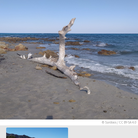
©
Sardoos
/
CC BY-SA 4.0