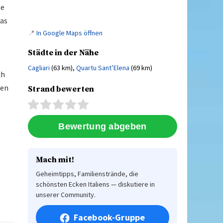
me
Das
📍
In Google Maps öffnen
Städte in der Nähe
Cagliari
(63 km),
Quartu Sant’Elena
(69 km)
ch
nen
Strand bewerten
Mach mit!
Geheimtipps, Familienstrände, die
schönsten Ecken Italiens — diskutiere in
unserer Community.
Facebook-Gruppe