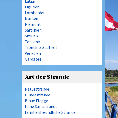
Latium
Ligurien
Lombardei
Marken
Piemont
Sardinien
Sizilien
Toskana
Trentino-Südtirol
Venetien
Gardasee
Art der Strände
Naturstrände
Hundestrände
Blaue Flagge
feine Sandstrände
familienfreundliche Strände