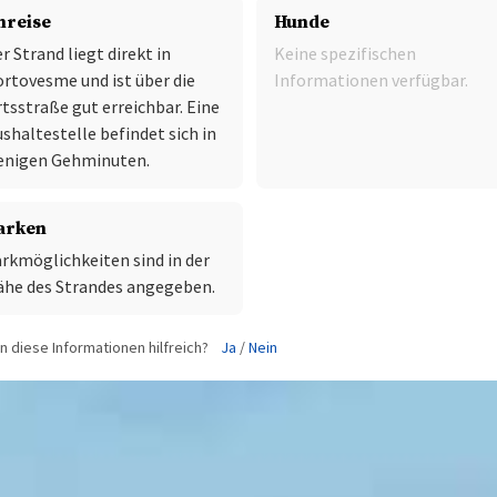
nreise
Hunde
r Strand liegt direkt in
Keine spezifischen
rtovesme und ist über die
Informationen verfügbar.
tsstraße gut erreichbar. Eine
shaltestelle befindet sich in
enigen Gehminuten.
arken
rkmöglichkeiten sind in der
he des Strandes angegeben.
 diese Informationen hilfreich?
Ja
/
Nein