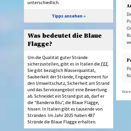
unterschiedlich.
A
De
Tipps ansehen
Po
Or
Was bedeutet die Blaue
Bu
w
Flagge?
Um die Qualität guter Strände
P
sicherzustellen, gibt es in Italien die
FEE
.
Pa
Sie gibt bezüglich Wasserqualität,
Nä
Sauberkeit der Strände, Engagement für
den Umweltschutz, Sicherheit am Strand
und das Serviceangebot eine Bewertung
Waren
ab. Schneidet ein Strand gut ab, darf er
die "Banderia Blu", die Blaue Flagge,
hissen. In Italien gibt es tausende von
Stränden. Im Jahr 2025 haben 487
Strände die Blaue Flagge erhalten.