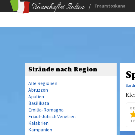
/
Traumtoskana
Strände nach Region
S
Alle Regionen
Sard
Abruzzen
Kle
Apulien
Basilikata
B
Emilia-Romagna
Friaul-Julisch Venetien
1 
Kalabrien
Kampanien