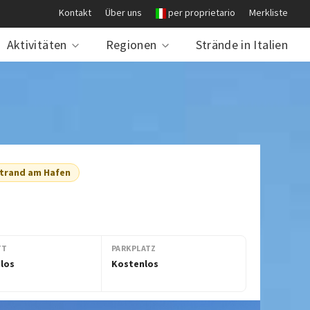
Kontakt
Über uns
per proprietario
Merkliste
Aktivitäten
Regionen
Strände in Italien
strand am Hafen
TT
PARKPLATZ
los
Kostenlos