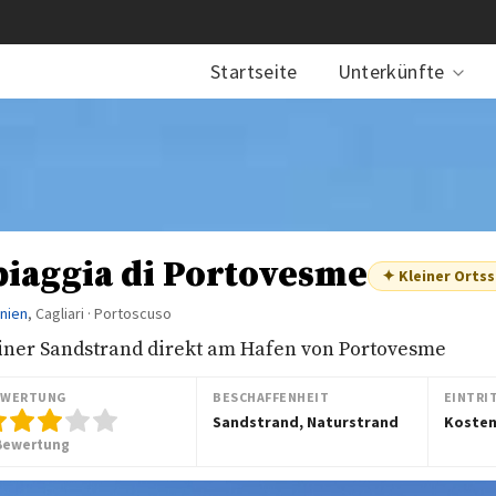
Startseite
Unterkünfte
piaggia di Portovesme
✦ Kleiner Orts
inien
, Cagliari · Portoscuso
iner Sandstrand direkt am Hafen von Portovesme
EWERTUNG
BESCHAFFENHEIT
EINTRI
Sandstrand, Naturstrand
Kosten
Bewertung