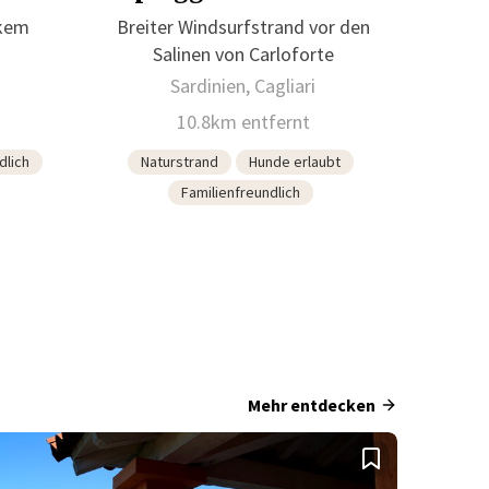
rkem
Breiter Windsurfstrand vor den
Salinen von Carloforte
Sardinien, Cagliari
10.8km entfernt
dlich
Naturstrand
Hunde erlaubt
Familienfreundlich
Mehr entdecken