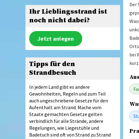
Der 
Ihr Lieblingsstrand ist
gepr
noch nicht dabei?
Wass
unko
Bade
Jetzt anlegen
Orts
bei 
Tipps für den
kurz
Strandbesuch
Aus
In jedem Land gibt es andere
Fa
Gewohnheiten, Regeln und zum Teil
auch ungeschriebene Gesetze für den
Was
Aufenthalt am Strand. Mache vom
Staate gemachten Gesetze gelten
St
verbindlich für alle Strände, andere
Regelungen, wie Liegestühle und
Pra
Badetuch sind oft von Strand zu Strand