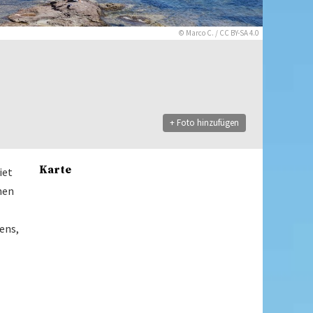
©
Marco C.
/
CC BY-SA 4.0
+ Foto hinzufügen
Karte
iet
nen
ens,