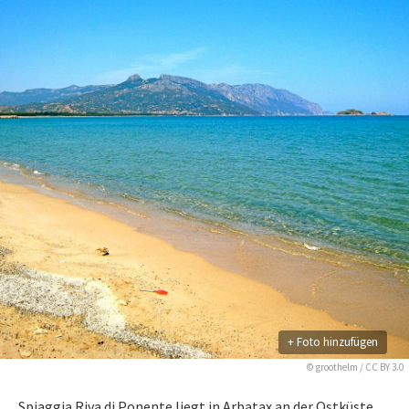
+ Foto hinzufügen
©
groothelm
/
CC BY 3.0
Spiaggia Riva di Ponente liegt in Arbatax an der Ostküste