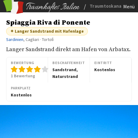
/
Traumtoskana
Menü
Spiaggia Riva di Ponente
✦ Langer Sandstrand mit Hafenlage
Sardinien
, Cagliari · Tortolì
Langer Sandstrand direkt am Hafen von Arbatax.
BEWERTUNG
BESCHAFFENHEIT
EINTRITT
Sandstrand,
Kostenlos
1 Bewertung
Naturstrand
PARKPLATZ
Kostenlos