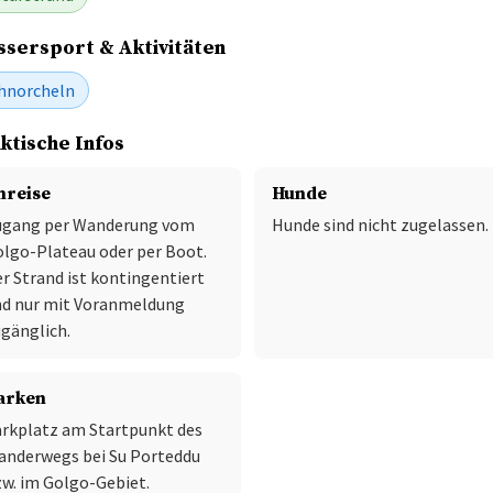
sersport & Aktivitäten
hnorcheln
ktische Infos
nreise
Hunde
ugang per Wanderung vom
Hunde sind nicht zugelassen.
lgo-Plateau oder per Boot.
r Strand ist kontingentiert
nd nur mit Voranmeldung
gänglich.
arken
rkplatz am Startpunkt des
anderwegs bei Su Porteddu
w. im Golgo-Gebiet.