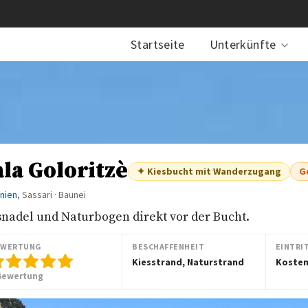
Startseite
Unterkünfte
la Goloritzè
✦ Kiesbucht mit Wanderzugang
G
inien
, Sassari · Baunei
snadel und Naturbogen direkt vor der Bucht.
EWERTUNG
BESCHAFFENHEIT
EINTRI
Kiesstrand, Naturstrand
Kosten
Bewertung