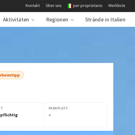
Kontakt
Über uns
per proprietario
Merkliste
Aktivitäten
Regionen
Strände in Italien
eheimtipp
TT
PARKPLATZ
pflichtig
–