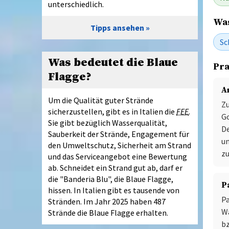
unterschiedlich.
Was
Tipps ansehen
Sc
Was bedeutet die Blaue
Pra
Flagge?
A
Um die Qualität guter Strände
Z
sicherzustellen, gibt es in Italien die
FEE
.
Go
Sie gibt bezüglich Wasserqualität,
De
Sauberkeit der Strände, Engagement für
u
den Umweltschutz, Sicherheit am Strand
zu
und das Serviceangebot eine Bewertung
ab. Schneidet ein Strand gut ab, darf er
die "Banderia Blu", die Blaue Flagge,
P
hissen. In Italien gibt es tausende von
Pa
Stränden. Im Jahr 2025 haben 487
W
Strände die Blaue Flagge erhalten.
bz