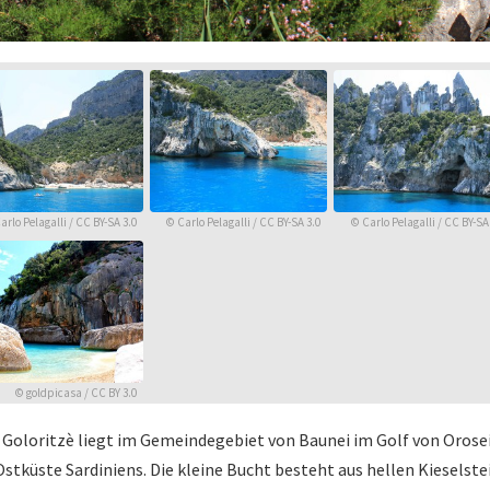
arlo Pelagalli
/
CC BY-SA 3.0
©
Carlo Pelagalli
/
CC BY-SA 3.0
©
Carlo Pelagalli
/
CC BY-SA 
©
goldpicasa
/
CC BY 3.0
 Goloritzè liegt im Gemeindegebiet von Baunei im Golf von Orose
Ostküste Sardiniens. Die kleine Bucht besteht aus hellen Kieselst