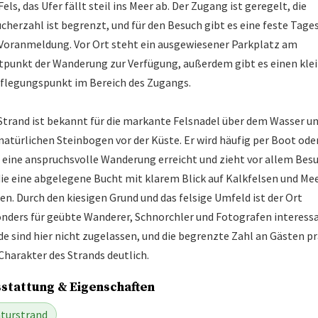
Fels, das Ufer fällt steil ins Meer ab. Der Zugang ist geregelt, die
cherzahl ist begrenzt, und für den Besuch gibt es eine feste Tage
Voranmeldung. Vor Ort steht ein ausgewiesener Parkplatz am
tpunkt der Wanderung zur Verfügung, außerdem gibt es einen kle
flegungspunkt im Bereich des Zugangs.
Strand ist bekannt für die markante Felsnadel über dem Wasser u
natürlichen Steinbogen vor der Küste. Er wird häufig per Boot ode
 eine anspruchsvolle Wanderung erreicht und zieht vor allem Bes
die eine abgelegene Bucht mit klarem Blick auf Kalkfelsen und Me
en. Durch den kiesigen Grund und das felsige Umfeld ist der Ort
nders für geübte Wanderer, Schnorchler und Fotografen interessa
e sind hier nicht zugelassen, und die begrenzte Zahl an Gästen p
Charakter des Strands deutlich.
stattung & Eigenschaften
turstrand