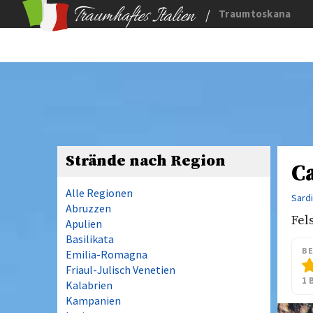
/
Traumtoskana
Strände nach Region
Ca
Alle Regionen
Sard
Abruzzen
Fel
Apulien
Basilikata
B
Emilia-Romagna
Friaul-Julisch Venetien
1 
Kalabrien
Kampanien