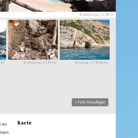
©
goldpicasa
/
CC BY 3.0
3.0
©
Unukorno
/
CC BY 4.0
©
trolvag
/
CC BY-SA 3.0
+ Foto hinzufügen
Karte
i an
einen