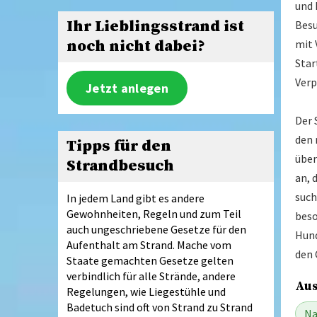
und 
Ihr Lieblingsstrand ist
Besu
mit 
noch nicht dabei?
Star
Verp
Jetzt anlegen
Der 
den 
Tipps für den
über
Strandbesuch
an, 
such
In jedem Land gibt es andere
Gewohnheiten, Regeln und zum Teil
beso
auch ungeschriebene Gesetze für den
Hund
Aufenthalt am Strand. Mache vom
den 
Staate gemachten Gesetze gelten
verbindlich für alle Strände, andere
Aus
Regelungen, wie Liegestühle und
Badetuch sind oft von Strand zu Strand
Na