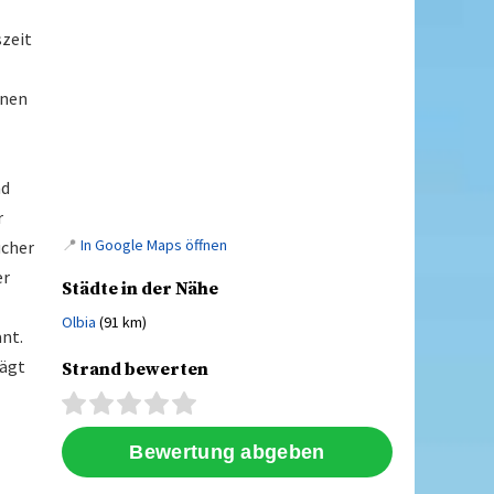
szeit
inen
nd
r
📍
In Google Maps öffnen
ucher
er
Städte in der Nähe
Olbia
(91 km)
nt.
rägt
Strand bewerten