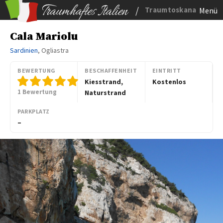
/
Traumtoskana
Menü
Cala Mariolu
Sardinien
, Ogliastra
BEWERTUNG
BESCHAFFENHEIT
EINTRITT
Kiesstrand,
Kostenlos
1 Bewertung
Naturstrand
PARKPLATZ
–