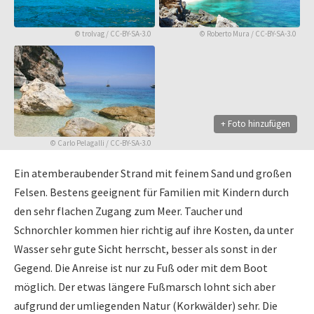
©
trolvag
/
CC-BY-SA-3.0
©
Roberto Mura
/
CC-BY-SA-3.0
+ Foto hinzufügen
©
Carlo Pelagalli
/
CC-BY-SA-3.0
Ein atemberaubender Strand mit feinem Sand und großen
Felsen. Bestens geeignent für Familien mit Kindern durch
den sehr flachen Zugang zum Meer. Taucher und
Schnorchler kommen hier richtig auf ihre Kosten, da unter
Wasser sehr gute Sicht herrscht, besser als sonst in der
Gegend. Die Anreise ist nur zu Fuß oder mit dem Boot
möglich. Der etwas längere Fußmarsch lohnt sich aber
aufgrund der umliegenden Natur (Korkwälder) sehr. Die