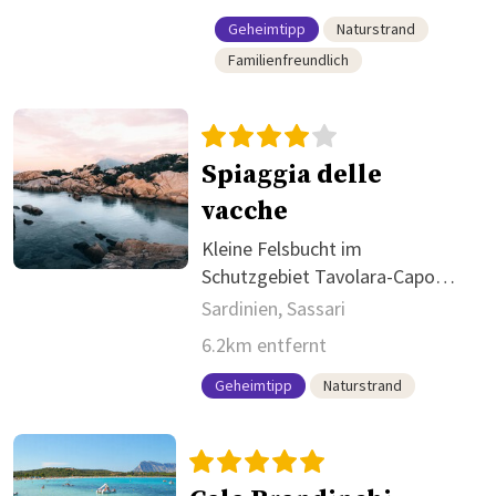
Geheimtipp
Naturstrand
Familienfreundlich
Spiaggia delle
vacche
Kleine Felsbucht im
Schutzgebiet Tavolara-Capo
Coda Cavallo
Sardinien, Sassari
6.2km entfernt
Geheimtipp
Naturstrand