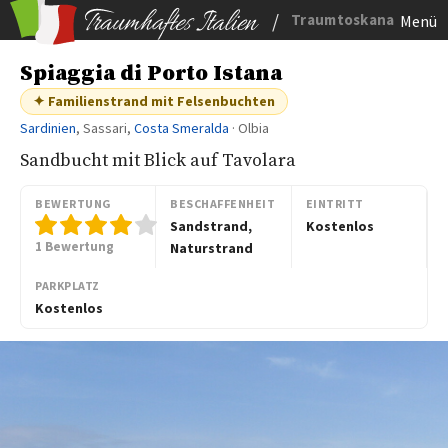
/
Traumtoskana
Menü
Spiaggia di Porto Istana
✦ Familienstrand mit Felsenbuchten
Sardinien
, Sassari,
Costa Smeralda
· Olbia
Sandbucht mit Blick auf Tavolara
BEWERTUNG
BESCHAFFENHEIT
EINTRITT
Sandstrand,
Kostenlos
1 Bewertung
Naturstrand
PARKPLATZ
Kostenlos