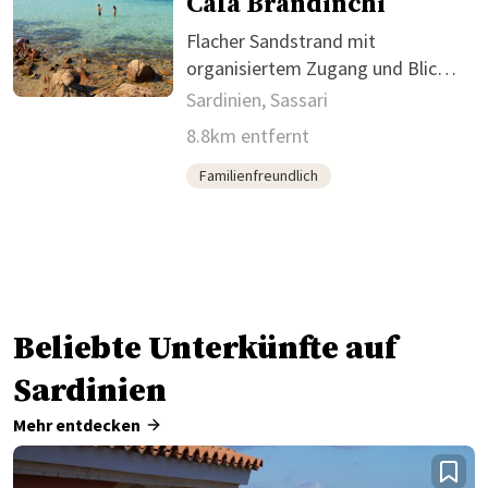
Cala Brandinchi
Flacher Sandstrand mit
organisiertem Zugang und Blick
auf Tavolara
Sardinien, Sassari
8.8km entfernt
Familienfreundlich
Beliebte Unterkünfte auf
Sardinien
Mehr entdecken