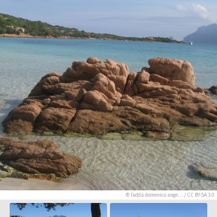
©
fadda domenico ange…
/
CC BY-SA 3.0