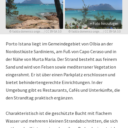
+ Foto hinzufügen
©
fadda domenico ange…
/
CC BY-SA 3.0
©
fadda domenico ange…
/
CC BY-SA 3.0
Porto Istana liegt im Gemeindegebiet von Olbia an der
Nordostküste Sardiniens, am Fuß von Capo Ceraso und in
der Nähe von Murta Maria. Der Strand besteht aus feinem
Sand und wird von Felsen sowie mediterraner Vegetation
eingerahmt. Er ist über einen Parkplatz erschlossen und
bietet behindertengerechte Einrichtungen. In der
Umgebung gibt es Restaurants, Cafés und Unterkünfte, die
den Strandtag praktisch ergänzen.
Charakteristisch ist die geschützte Bucht mit flachem
Wasser und mehreren kleinen Strandabschnitten, die sich