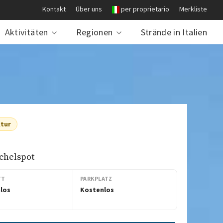
Kontakt
Über uns
per proprietario
Merkliste
Aktivitäten
Regionen
Strände in Italien
ktur
chelspot
TT
PARKPLATZ
los
Kostenlos