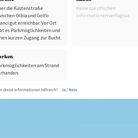
er die Küstenstraße
Keine spezifischen
ischen Olbia und Golfo
Informationen verfügbar.
anci gut erreichbar. Vor Ort
bt es Parkmöglichkeiten und
nen kurzen Zugang zur Bucht.
arken
arkmöglichkeiten am Strand
orhanden.
 diese Informationen hilfreich?
Ja
/
Nein