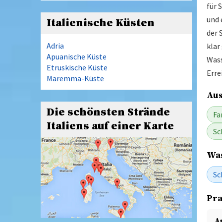
für 
und 
Italienische Küsten
der 
Adria
klar
Apuanische Küste
Wass
Etruskische Küste
Erre
Maremma-Küste
Aus
Die schönsten Strände
Fa
Italiens auf einer Karte
Sc
Was
Sc
Pra
A