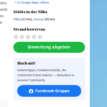
📍
In Google Maps öffnen
nitte
wirkt
Städte in der Nähe
gen
Olbia
(11 km),
Sassari
(92 km)
d
Strand bewerten
Mach mit!
Geheimtipps, Familienstrände, die
schönsten Ecken Italiens — diskutiere in
unserer Community.
Facebook-Gruppe