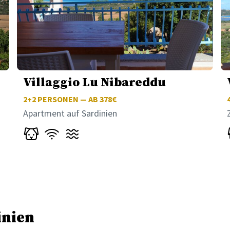
Villaggio Lu Nibareddu
2+2
PERSONEN — AB 378€
Apartment auf Sardinien
inien