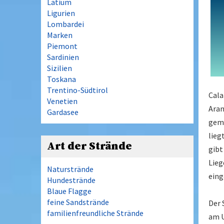
Latium
Ligurien
Lombardei
Marken
Piemont
Sardinien
Sizilien
Toskana
Trentino-Südtirol
Cala
Venetien
Aran
Gardasee
gemi
lieg
Art der Strände
gibt
Lieg
Naturstrände
eing
Hundestrände
Blaue Flagge
feine Sandstrände
Der 
familienfreundliche Strände
am U