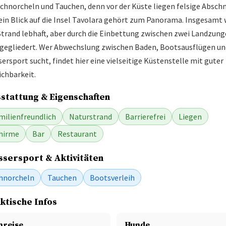
Schnorcheln und Tauchen, denn vor der Küste liegen felsige Absch
ein Blick auf die Insel Tavolara gehört zum Panorama. Insgesamt 
Strand lebhaft, aber durch die Einbettung zwischen zwei Landzun
 gegliedert. Wer Abwechslung zwischen Baden, Bootsausflügen un
ersport sucht, findet hier eine vielseitige Küstenstelle mit guter
ichbarkeit.
stattung & Eigenschaften
milienfreundlich
Naturstrand
Barrierefrei
Liegen
hirme
Bar
Restaurant
sersport & Aktivitäten
hnorcheln
Tauchen
Bootsverleih
ktische Infos
nreise
Hunde