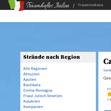
/
Traumtoskana
Strände nach Region
Ca
Alle Regionen
Sard
Abruzzen
Ges
Apulien
Basilikata
B
Emilia-Romagna
Friaul-Julisch Venetien
1 
Kalabrien
Kampanien