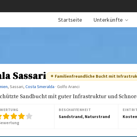
Startseite
Unterkünfte
la Sassari
✦ Familienfreundliche Bucht mit Infrastru
inien
, Sassari,
Costa Smeralda
· Golfo Aranci
chützte Sandbucht mit guter Infrastruktur und Schnor
EWERTUNG
BESCHAFFENHEIT
EINTRI
Sandstrand, Naturstrand
Kosten
Bewertung