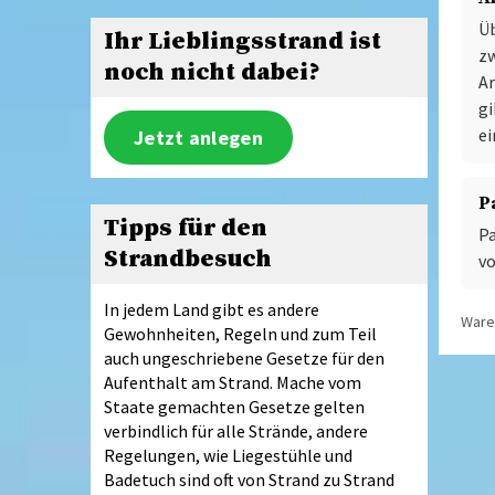
Üb
Ihr Lieblingsstrand ist
zw
noch nicht dabei?
Ar
gi
ei
Jetzt anlegen
P
Tipps für den
P
Strandbesuch
v
In jedem Land gibt es andere
Waren
Gewohnheiten, Regeln und zum Teil
auch ungeschriebene Gesetze für den
Aufenthalt am Strand. Mache vom
Staate gemachten Gesetze gelten
verbindlich für alle Strände, andere
Regelungen, wie Liegestühle und
Badetuch sind oft von Strand zu Strand