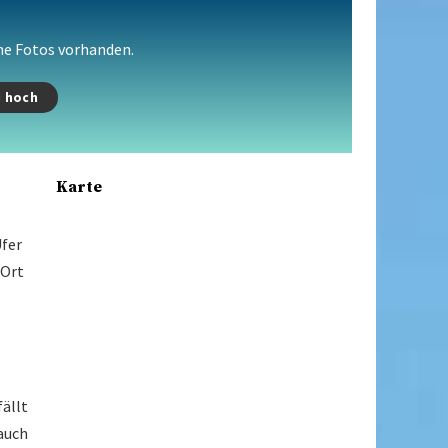
ine Fotos vorhanden.
d hoch
Karte
fer
 Ort
fällt
 auch