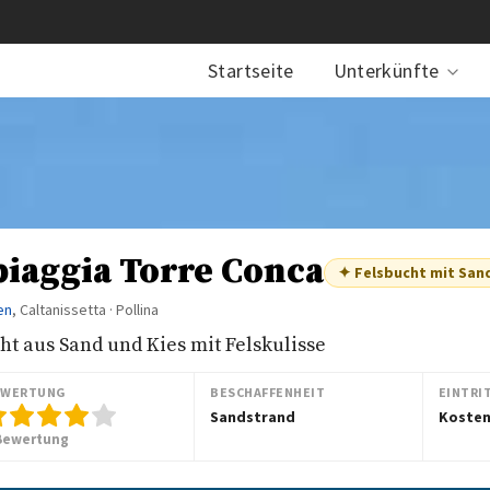
Startseite
Unterkünfte
piaggia Torre Conca
✦ Felsbucht mit San
ien
, Caltanissetta · Pollina
ht aus Sand und Kies mit Felskulisse
EWERTUNG
BESCHAFFENHEIT
EINTRI
Sandstrand
Kosten
Bewertung