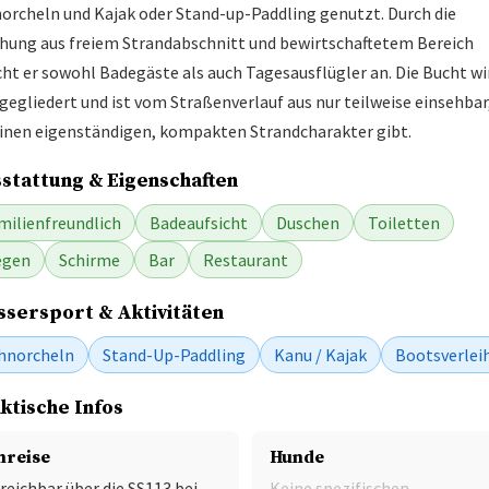
orcheln und Kajak oder Stand-up-Paddling genutzt. Durch die
hung aus freiem Strandabschnitt und bewirtschaftetem Bereich
cht er sowohl Badegäste als auch Tagesausflügler an. Die Bucht wi
 gegliedert und ist vom Straßenverlauf aus nur teilweise einsehbar
einen eigenständigen, kompakten Strandcharakter gibt.
stattung & Eigenschaften
milienfreundlich
Badeaufsicht
Duschen
Toiletten
egen
Schirme
Bar
Restaurant
sersport & Aktivitäten
hnorcheln
Stand-Up-Paddling
Kanu / Kajak
Bootsverlei
ktische Infos
nreise
Hunde
reichbar über die SS113 bei
Keine spezifischen