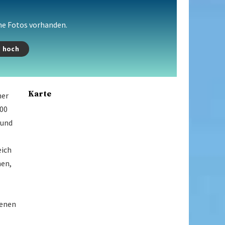
ine Fotos vorhanden.
d hoch
Karte
ner
400
 und
eich
hen,
fenen