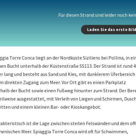
Für diesen Strand sind leider noch ke
Laden Sie das erste Bil
ggia Torre Conca liegt an der Nordküste Siziliens bei Pollina, in ei
nen Bucht unterhalb der Küstenstraße SS113. Der Strand ist rund 
r lang und besteht aus Sand und Kies, mit dunklerem Uferbereich
m direkten Zugang zum Meer. Vor Ort gibt es einen Parkplatz
halb der Bucht sowie einen Fußweg hinunter zum Strand. Der Ber
teilweise ausgestattet, mit Verleih von Liegen und Schirmen, Dusc
etten und einem kleinen Bar- oder Kioskangebot.
akteristisch ist die Lage zwischen steilen Felswänden und dem of
henischen Meer. Spiaggia Torre Conca wird oft für Schwimmen,