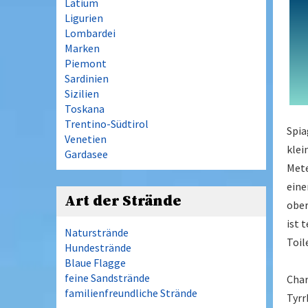
Latium
Ligurien
Lombardei
Marken
Piemont
Sardinien
Sizilien
Toskana
Trentino-Südtirol
Spia
Venetien
klei
Gardasee
Mete
eine
Art der Strände
ober
ist 
Naturstrände
Toil
Hundestrände
Blaue Flagge
feine Sandstrände
Char
familienfreundliche Strände
Tyrr