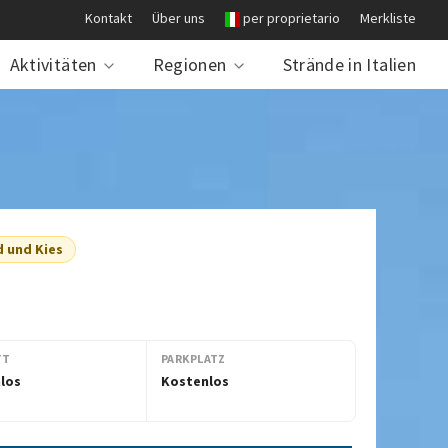
Kontakt
Über uns
per proprietario
Merkliste
Aktivitäten
Regionen
Strände in Italien
d und Kies
TT
PARKPLATZ
los
Kostenlos