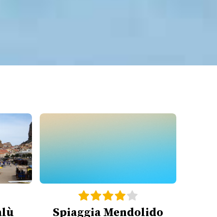
alù
Spiaggia Mendolido