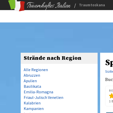
/
Traumtoskana
Strände nach Region
S
Alle Regionen
Sizil
Abruzzen
Buc
Apulien
Basilikata
B
Emilia-Romagna
Friaul-Julisch Venetien
1 
Kalabrien
Kampanien