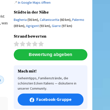
📍
In Google Maps öffnen
Städte in der Nähe
rkt
Bagheria
(56 km),
Caltanissetta
(60 km),
Palermo
, was
(69 km),
Agrigent
(93 km),
Giarre
(97 km)
Strand bewerten
Mach mit!
Geheimtipps, Familienstrände, die
h
schönsten Ecken Italiens — diskutiere in
unserer Community.
Facebook-Gruppe