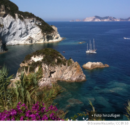
+ Foto hinzufügen
©
Erasmo Mazzella
/
CC BY 3.0