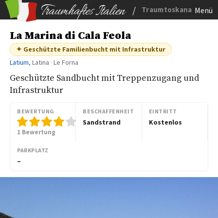
/
Traumtoskana
Menü
La Marina di Cala Feola
✦ Geschützte Familienbucht mit Infrastruktur
Latium
, Latina · Le Forna
Geschützte Sandbucht mit Treppenzugang und
Infrastruktur
BEWERTUNG
BESCHAFFENHEIT
EINTRITT
Sandstrand
Kostenlos
1 Bewertung
PARKPLATZ
–