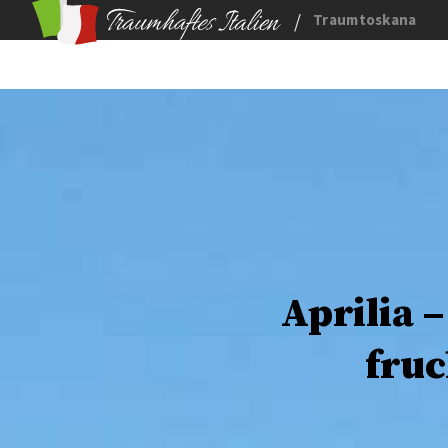
/
Traumtoskana
Aprilia 
fruc