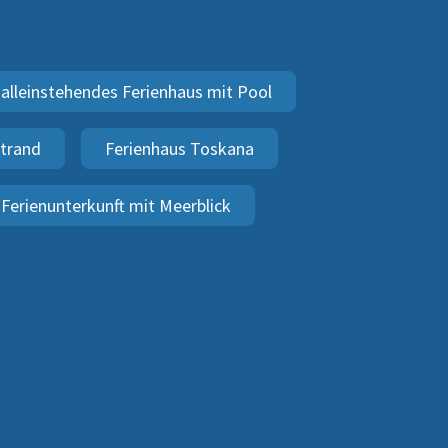
alleinstehendes Ferienhaus mit Pool
Strand
Ferienhaus Toskana
Ferienunterkunft mit Meerblick