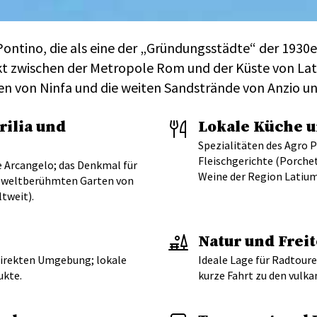
 Pontino, die als eine der „Gründungsstädte“ der 1930e
kt zwischen der Metropole Rom und der Küste von Latiu
n von Ninfa und die weiten Sandstrände von Anzio u
ilia und
Lokale Küche 
Spezialitäten des Agro 
Fleischgerichte (Porche
e Arcangelo; das Denkmal für
Weine der Region Latium
m weltberühmten Garten von
tweit).
Natur und Freit
direkten Umgebung; lokale
Ideale Lage für Radtoure
ukte.
kurze Fahrt zu den vulk