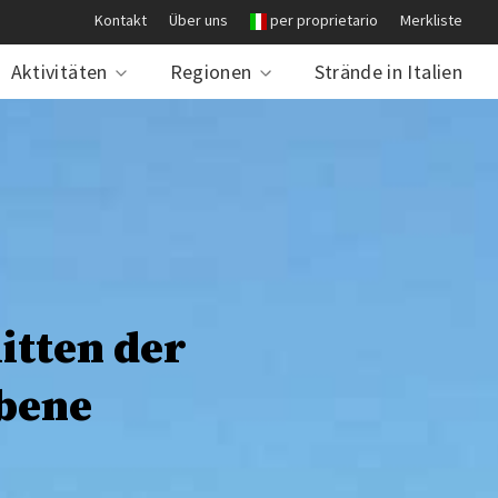
Kontakt
Über uns
per proprietario
Merkliste
Aktivitäten
Regionen
Strände in Italien
itten der
Ebene