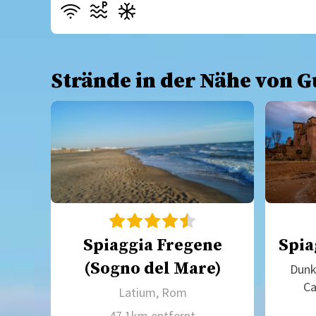
Strände in der Nähe von 
Spiaggia Fregene
Spia
(Sogno del Mare)
Dunk
Ca
Latium, Rom
47.1km entfernt