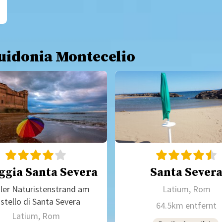
Guidonia Montecelio
ggia Santa Severa
Santa Sever
ler Naturistenstrand am
Latium, Rom
stello di Santa Severa
64.5km entfernt
Latium, Rom