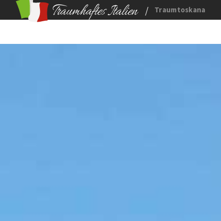
/
Traumtoskana