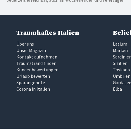
Jederzeit erreichbar, auch an Wochenenden und Feiertagen
Traumhaftes Italien
Belie
Über uns
Latium
Unser Magazin
Marken
Kontakt aufnehmen
Sardinie
Traumstrand finden
Sizilien
Kundenbewertungen
Toskana
Urlaub bewerten
Umbrien
Sparangebote
Gardase
Corona in Italien
Elba